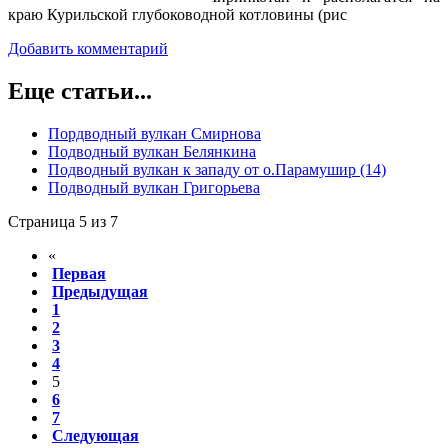
краю Курильской глубоководной котловины (рис
Добавить комментарий
Еще статьи...
Пордводный вулкан Смирнова
Подводный вулкан Белянкина
Подводный вулкан к западу от о.Парамушир (14)
Подводный вулкан Григорьева
Страница 5 из 7
«
Первая
Предыдущая
1
2
3
4
5
6
7
Следующая