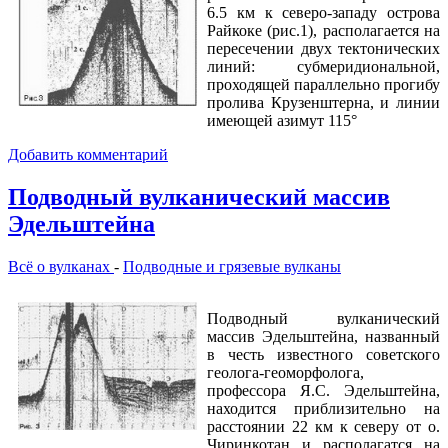
6.5 км к северо-западу острова
Райкоке (рис.1), располагается на
пересечении двух тектонических
линий: субмеридиональной,
проходящей параллельно прогибу
пролива Крузенштерна, и линии
имеющей азимут 115°
Добавить комментарий
Подводный вулканический массив
Эдельштейна
Всё о вулканах
-
Подводные и грязевые вулканы
Подводный вулканический
массив Эдельштейна, названный
в честь известного советского
геолога-геоморфолога,
профессора Я.С. Эдельштейна,
находится приблизительно на
расстоянии 22 км к северу от о.
Чиринкотан и располагатся на