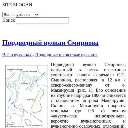
SITE SLOGAN
Поиск
Пордводный вулкан Смирнова
Всё о вулканах
-
Подводные и грязевые вулканы
Подводный вулкан Смирнова,
названный в честь известного
советского геолога академика С.С.
Смирнова, расположен в 12 км к
северо-северо-западу от о.
Маканруши (рис. 1). Его основание
на глубине порядка 1800 м сливается
с основанием острова Маканруши.
Склоны о. Маканруши покрыты
мощным (до 0.5 с) чехлом
«акустически непрозрачных»,
вероятно вулканогенных и
вулканогенно-осадочных, отложений.