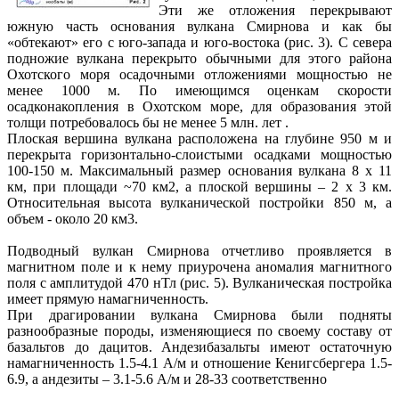
Эти же отложения перекрывают
южную часть основания вулкана Смирнова и как бы
«обтекают» его с юго-запада и юго-востока (рис. 3). С севера
подножие вулкана перекрыто обычными для этого района
Охотского моря осадочными отложениями мощностью не
менее 1000 м. По имеющимся оценкам скорости
осадконакопления в Охотском море, для образования этой
толщи потребовалось бы не менее 5 млн. лет .
Плоская вершина вулкана расположена на глубине 950 м и
перекрыта горизонтально-слоистыми осадками мощностью
100-150 м. Максимальный размер основания вулкана 8 х 11
км, при площади ~70 км2, а плоской вершины – 2 х 3 км.
Относительная высота вулканической постройки 850 м, а
объем - около 20 км3.
Подводный вулкан Смирнова отчетливо проявляется в
магнитном поле и к нему приурочена аномалия магнитного
поля с амплитудой 470 нТл (рис. 5). Вулканическая постройка
имеет прямую намагниченность.
При драгировании вулкана Смирнова были подняты
разнообразные породы, изменяющиеся по своему составу от
базальтов до дацитов. Андезибазальты имеют остаточную
намагниченность 1.5-4.1 А/м и отношение Кенигсбергера 1.5-
6.9, а андезиты – 3.1-5.6 А/м и 28-33 соответственно