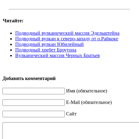
Читайте:
Подводный вулканический массив Эдельштейна
Подводный вулкан к северо-западу от о.Райкоке
Подводный вулкан Юбилейный
Подводный хребет Броутона
Вулканический массив Черных Братьев
Добавить комментарий
Имя (обязательное)
E-Mail (обязательное)
Сайт