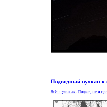
Подводный вулкан к с
Всё о вулканах
-
Подводные и гря