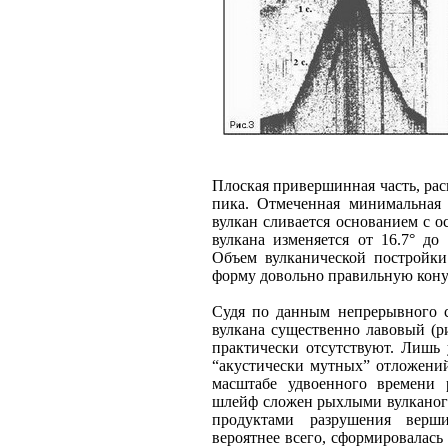
Плоская привершинная часть, рас
пика. Отмеченная минимальная 
вулкан сливается основанием с о
вулкана изменяется от 16.7° до
Объем вулканической постройки
форму довольно правильную кон
Судя по данным непрерывного с
вулкана существенно лавовый (р
практически отсутствуют. Лишь
“акустически мутных” отложений
масштабе удвоенного времени р
шлейф сложен рыхлыми вулкано
продуктами разрушения верш
вероятнее всего, сформировалас