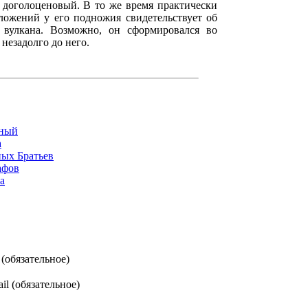
на доголоценовый. В то же время практически
ложений у его подножия свидетельствует об
 вулкана. Возможно, он сформировался во
незадолго до него.
йный
а
ых Братьев
афов
а
(обязательное)
il (обязательное)