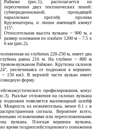
Райкоке (рис.1), располагается на
пересечении двух тектонических линий:
субмеридиональной, проходящей
параллельно прогибу пролива
Крузенштерна, и линии имеющей азимут
115°.
Относительная высота вулкана ~ 900 м, а
размер основания по изобате 1200 м – 7.5 х
6 км (рис.2).
положенная на глубинах 220-250 м, имеет два
глубина равна 216 м. На глубине ~ 800 м
стровом-вулканом Райкоке. Крутизна склонов
 24°, увеличиваясь от подножия к вершине.
 ~ 150 км3. В верхней части вулкан имеет
усовидную форму.
ейсмоакустического профилирования, конус
ис.3). Рыхлые отложения на склонах вулкана
 у подножия появляется маломощный шлейф
. Мощность их незначительна, менее 0.1 с в
аспространения сигнала. Вероятнее всего,
генными отложениями или переотложенными
ины вулкана. Плоская вершина вулкана,
ь во время позднеплейстоценового понижения