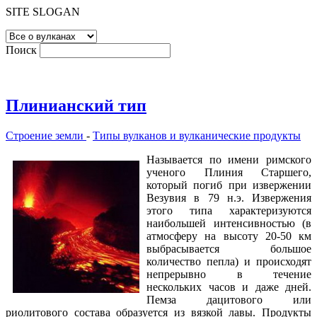
SITE SLOGAN
Поиск
Плинианский тип
Строение земли
-
Типы вулканов и вулканические продукты
Называется по имени римского
ученого Плиния Старшего,
который погиб при извержении
Везувия в 79 н.э. Извержения
этого типа характеризуются
наибольшей интенсивностью (в
атмосферу на высоту 20-50 км
выбрасывается большое
количество пепла) и происходят
непрерывно в течение
нескольких часов и даже дней.
Пемза дацитового или
риолитового состава образуется из вязкой лавы. Продукты