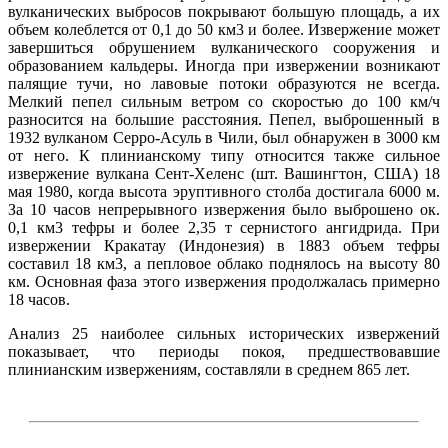
вулканических выбросов покрывают большую площадь, а их
объем колеблется от 0,1 до 50 км3 и более. Извержение может
завершиться обрушением вулканического сооружения и
образованием кальдеры. Иногда при извержении возникают
палящие тучи, но лавовые потоки образуются не всегда.
Мелкий пепел сильным ветром со скоростью до 100 км/ч
разносится на большие расстояния. Пепел, выброшенный в
1932 вулканом Серро-Асуль в Чили, был обнаружен в 3000 км
от него. К плинианскому типу относится также сильное
извержение вулкана Сент-Хеленс (шт. Вашингтон, США) 18
мая 1980, когда высота эруптивного столба достигала 6000 м.
За 10 часов непрерывного извержения было выброшено ок.
0,1 км3 тефры и более 2,35 т сернистого ангидрида. При
извержении Кракатау (Индонезия) в 1883 объем тефры
составил 18 км3, а пепловое облако поднялось на высоту 80
км. Основная фаза этого извержения продолжалась примерно
18 часов.
Анализ 25 наиболее сильных исторических извержений
показывает, что периоды покоя, предшествовавшие
плинианским извержениям, составляли в среднем 865 лет.