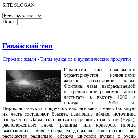
SITE SLOGAN
Поиск
Гавайский тип
Строение земли
-
Типы вулканов и вулканические продукты
Гавайский тип извержений
характеризуется излияниями
жидкой базальтовой лавы.
Фонтаны лавы, выбрасываемой
из трещин или разломов, могут
достигать в высоту 1000, а
иногда и 2000 м.
Пирокластических продуктов выбрасывается мало, бóльшую
их часть составляют брызги, падающие вблизи источника
извержения. Лавы изливаются из трещин, отверстий (жерл),
расположенных вдоль трещины, или кратеров, иногда
вмещающих лавовые озера. Когда жерло только одно, лава
растекается радиально, образуя щитовой вулкан с очень