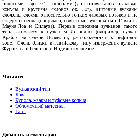
пологими – до 10° – склонами (у стратовулканов шлаковые
конусы и крутизна склонов ок. 30°). Щитовые вулканы
сложены слоями относительно тонких лавовых потоков и не
содержат пепла (например, известные вулканы на о.Гавайи -
Мауна-Лоа и Килауэа). Первые описания вулканов такого
типа относятся к вулканам Исландии (например, вулкан
Крабла на севере Исландии, расположенный в рифтовой
зоне). Очень близки к гавайскому типу извержения вулкана
Фурнез на о.Реюньон в Индийском океане.
Читайте:
Вулканский тип
Лава
Купола, маары и туфовые кольца
Обломочный материал
Газы
Добавить комментарий