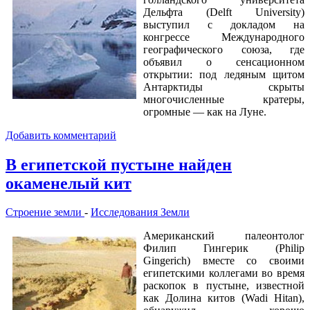
Дельфта (Delft University)
выступил с докладом на
конгрессе Международного
географического союза, где
объявил о сенсационном
открытии: под ледяным щитом
Антарктиды скрыты
многочисленные кратеры,
огромные — как на Луне.
Добавить комментарий
В египетской пустыне найден
окаменелый кит
Строение земли
-
Исследования Земли
Американский палеонтолог
Филип Гингерик (Philip
Gingerich) вместе со своими
египетскими коллегами во время
раскопок в пустыне, известной
как Долина китов (Wadi Hitan),