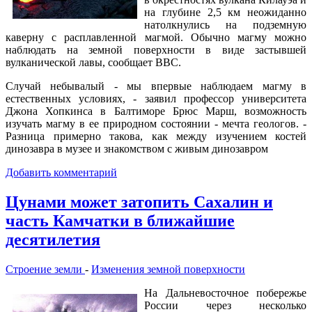
на глубине 2,5 км неожиданно
натолкнулись на подземную
каверну с расплавленной магмой. Обычно магму можно
наблюдать на земной поверхности в виде застывшей
вулканической лавы, сообщает ВВС.
Случай небывалый - мы впервые наблюдаем магму в
естественных условиях, - заявил профессор университета
Джона Хопкинса в Балтиморе Брюс Марш, возможность
изучать магму в ее природном состоянии - мечта геологов. -
Разница примерно такова, как между изучением костей
динозавра в музее и знакомством с живым динозавром
Добавить комментарий
Цунами может затопить Сахалин и
часть Камчатки в ближайшие
десятилетия
Строение земли
-
Изменения земной поверхности
На Дальневосточное побережье
России через несколько