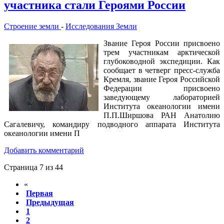
участника стали Героями России
Строение земли
-
Исследования Земли
Звание Героя России присвоено
трем участникам арктической
глубоководной экспедиции. Как
сообщает в четверг пресс-служба
Кремля, звание Героя Российской
Федерации присвоено
заведующему лабораторией
Института океанологии имени
П.П.Ширшова РАН Анатолию
Сагалевичу, командиру подводного аппарата Института
океанологии имени П
Добавить комментарий
Страница 7 из 44
«
Первая
Предыдущая
1
2