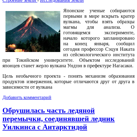
Строение земли
-
Исследования Земли
Японские ученые собираются
первыми в мире вскрыть кратер
вулкана, чтобы взять образцы
магмы для анализа. О
готовящемся эксперименте,
начало которого запланировано
на конец января, сообщил
сегодня профессор Сэцуя Наката
из сейсмологического института
при Токийском университете. Объектом исследований
японцев станет жерло вулкана Ундзэн в префектуре Нагасаки.
Цель необычного проекта - понять механизм образования
продуктов извержения, которые отличаются друг от друга в
зависимости от вулкана
Добавить комментарий
Обрушилась часть ледяной
перемычки, соединявшей ледник
Уилкинса с Антарктидой