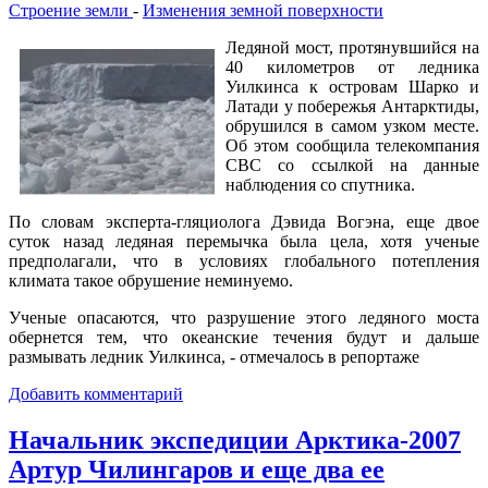
Строение земли
-
Изменения земной поверхности
Ледяной мост, протянувшийся на
40 километров от ледника
Уилкинса к островам Шарко и
Латади у побережья Антарктиды,
обрушился в самом узком месте.
Об этом сообщила телекомпания
CBC со ссылкой на данные
наблюдения со спутника.
По словам эксперта-гляциолога Дэвида Вогэна, еще двое
суток назад ледяная перемычка была цела, хотя ученые
предполагали, что в условиях глобального потепления
климата такое обрушение неминуемо.
Ученые опасаются, что разрушение этого ледяного моста
обернется тем, что океанские течения будут и дальше
размывать ледник Уилкинса, - отмечалось в репортаже
Добавить комментарий
Начальник экспедиции Арктика-2007
Артур Чилингаров и еще два ее