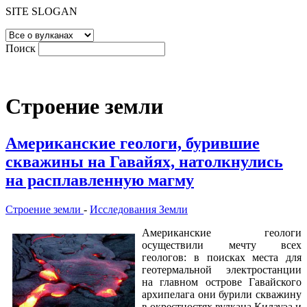
SITE SLOGAN
Поиск
Строение земли
Американские геологи, бурившие
скважины на Гавайях, натолкнулись
на расплавленную магму
Строение земли
-
Исследования Земли
Американские геологи
осуществили мечту всех
геологов: в поисках места для
геотермальной электростанции
на главном острове Гавайского
архипелага они бурили скважину
в окрестностях вулкана Килауэа и