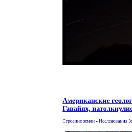
Американские геоло
Гавайях, натолкнули
Строение земли
-
Исследования З