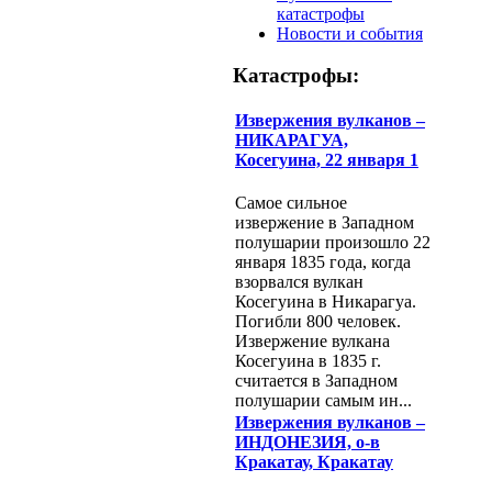
катастрофы
Новости и события
Катастрофы:
Извержения вулканов –
НИКАРАГУА,
Косегуина, 22 января 1
Самое сильное
извержение в Западном
полушарии произошло 22
января 1835 года, когда
взорвался вулкан
Косегуина в Никарагуа.
Погибли 800 человек.
Извержение вулкана
Косегуина в 1835 г.
считается в Западном
полушарии самым ин...
Извержения вулканов –
ИНДОНЕЗИЯ, о-в
Кракатау, Кракатау