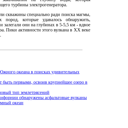
ющего турбины электрогенератора.
или скважины специально ради поиска магмы,
х пород, которые удавалось обнаружить,
и залегали они на глубинах в 5-5,5 км - вдвое
эа. Пики активности этого вулкана в XX веке
.
 Южного океана в поисках удивительных
тят быть первыми, освоив крупнейшее озеро в
новый тип землетрясений
алифорнии обнаружены асфальтовые вулканы
емный океан