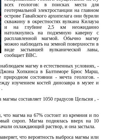
всех геологов: в поисках места для
геотермальной электростанции на главном
острове Гавайского архипелага они бурили
скважину в окрестностях вулкана Килауэа
и на глубине 2,5 км неожиданно
натолкнулись на подземную каверну с
расплавленной магмой. Обычно магму
можно наблюдать на земной поверхности в
виде застывшей вулканической лавы,
сообщает ВВС.
наблюдаем магму в естественных условиях, -
а Джона Хопкинса в Балтиморе Брюс Марш,
е природном состоянии - мечта геологов. -
ежду изучением костей динозавра в музее и
 .
а магмы составляет 1050 градусов Цельсия , -
, что магма на 67% состоит из кремния и по
овый сироп. Магма поднялась вверх на 10
качали охлаждающий раствор, и она застыла.
заверяет, что вероятность выброса магмы или