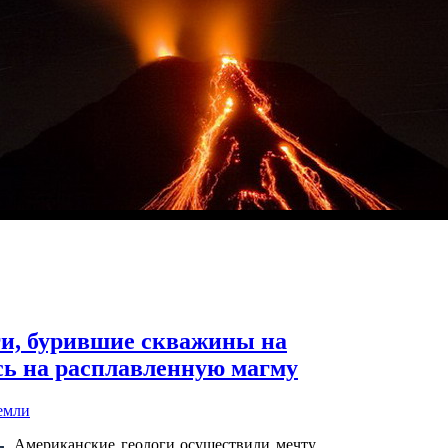
ги, бурившие скважины на
сь на расплавленную магму
емли
Американские геологи осуществили мечту