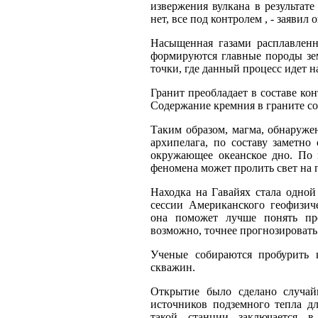
извержения вулкана в результат
нет, все под контролем , - заявил о
Насыщенная газами расплавленн
формируются главные породы зем
точки, где данный процесс идет н
Гранит преобладает в составе кон
Содержание кремния в граните сос
Таким образом, магма, обнаружен
архипелага, по составу заметно 
окружающее океанское дно. По 
феномена может пролить свет на 
Находка на Гавайях стала одной
сессии Американского геофизич
она поможет лучше понять пр
возможно, точнее прогнозировать
Ученые собираются пробурить к
скважин.
Открытие было сделано случай
источников подземного тепла д
такой станции заключается в