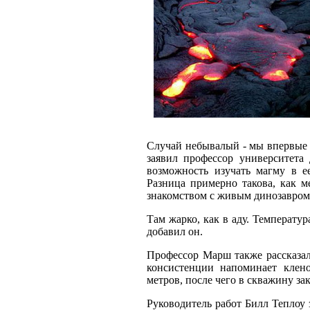
Случай небывалый - мы впервые 
заявил профессор университет
возможность изучать магму в е
Разница примерно такова, как м
знакомством с живым динозавром
Там жарко, как в аду. Температур
добавил он.
Профессор Марш также рассказал
консистенции напоминает клен
метров, после чего в скважину за
Руководитель работ Билл Теплоу 