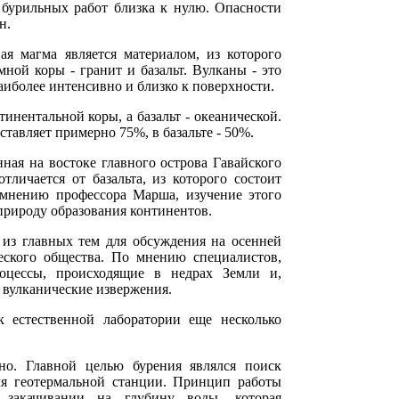
е бурильных работ близка к нулю. Опасности
н.
ая магма является материалом, из которого
ной коры - гранит и базальт. Вулканы - это
аиболее интенсивно и близко к поверхности.
тинентальной коры, а базальт - океанической.
тавляет примерно 75%, в базальте - 50%.
ная на востоке главного острова Гавайского
отличается от базальта, из которого состоит
мнению профессора Марша, изучение этого
природу образования континентов.
 из главных тем для обсуждения на осенней
еского общества. По мнению специалистов,
оцессы, происходящие в недрах Земли и,
 вулканические извержения.
 естественной лаборатории еще несколько
но. Главной целью бурения являлся поиск
ля геотермальной станции. Принцип работы
 закачивании на глубину воды, которая