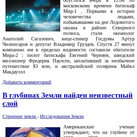
опустился вчера в 12.08 по
московскому времени батискаф
Мир-1 . Первыми в истории
человечества людьми,
побывавшими на дне Ледовитого
океана в районе Северного
полюса, стали океанолог
Анатолий Сагалевич, вице-спикер Госдумы Артур
Чилингаров и депутат Владимир Груздев. Спустя 27 минут
компанию им в пределах видимости составили обитатели
Мира-2 : пилот батискафа Евгений Черняев, шведский
миллионер Фредерик Паулсен, заплативший за необычное
путешествие $3 млн, и австралийский полярник Майкл
Макдауэлл
Добавить комментарий
В глубинах Земли найден неизвестный
слой
Строение земли
-
Исследования Земли
Американские ученые
утверждают, что на глубине от