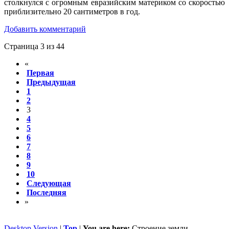
столкнулся с огромным евразийским материком со скоростью
приблизительно 20 сантиметров в год.
Добавить комментарий
Страница 3 из 44
«
Первая
Предыдущая
1
2
3
4
5
6
7
8
9
10
Следующая
Последняя
»
Desktop Version
|
Top
|
You are here:
Строение земли