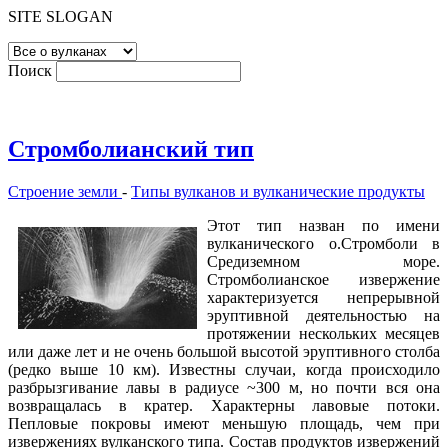
SITE SLOGAN
Поиск
Стромболианский тип
Строение земли
-
Типы вулканов и вулканические продукты
Этот тип назван по имени
вулканического о.Стромболи в
Средиземном море.
Стромболианское извержение
характеризуется непрерывной
эруптивной деятельностью на
протяжении нескольких месяцев
или даже лет и не очень большой высотой эруптивного столба
(редко выше 10 км). Известны случаи, когда происходило
разбрызгивание лавы в радиусе ~300 м, но почти вся она
возвращалась в кратер. Характерны лавовые потоки.
Пепловые покровы имеют меньшую площадь, чем при
извержениях вулканского типа. Состав продуктов извержений