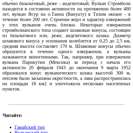
обычно базальтовый, реже – андезитовый. Вулкан Стромболи
находится в состоянии активности на протяжении более 400
лет, вулкан Ясур на о.Танна (Вануату) в Тихом океане - в
течение более 200 лет. Строение жерл и характер извержений
у этих вулканов очень близки. Некоторые извержения
стромболианского типа создают шлаковые конусы, состоящие
из базальтового или, реже, андезитового шлака. Диаметр
шлакового конуса у основания колеблется от 0,25 до 2,5 км,
средняя высота составляет 170 м. Шлаковые конусы обычно
образуются в течение одного извержения, а вулканы
называются моногенными. Так, например, при извержении
вулкана Парикутин (Мексика) за период с начала его
активности 20 февраля 1943 до окончания 9 марта 1952
образовался конус вулканического шлака высотой 300 м,
пеплом были засыпаны окрестности, а лава распространилась
на площади 18 км2 и уничтожила несколько населенных
пунктов.
Читайте:
Гавайский тип
Вулканский тип