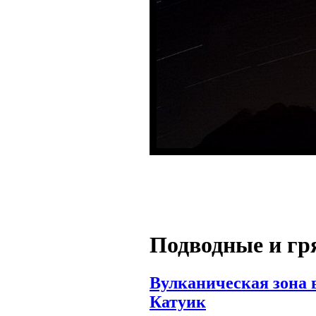
Подводные и гр
Вулканическая зона в
Катуик