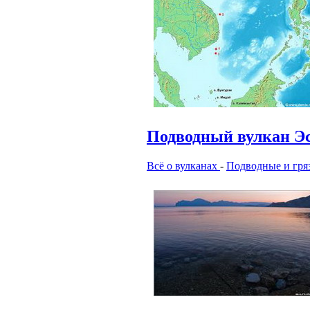
Подводный вулкан Э
Всё о вулканах
-
Подводные и гря