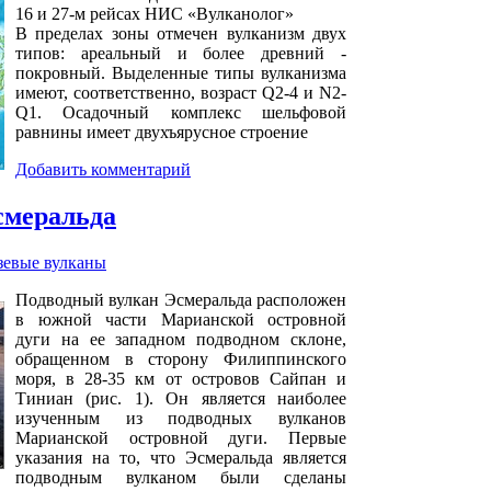
16 и 27-м рейсах НИС «Вулканолог»
В пределах зоны отмечен вулканизм двух
типов: ареальный и более древний -
покровный. Выделенные типы вулканизма
имеют, соответственно, возраст Q2-4 и N2-
Q1. Осадочный комплекс шельфовой
равнины имеет двухъярусное строение
Добавить комментарий
смеральда
зевые вулканы
Подводный вулкан Эсмеральда расположен
в южной части Марианской островной
дуги на ее западном подводном склоне,
обращенном в сторону Филиппинского
моря, в 28-35 км от островов Сайпан и
Тиниан (рис. 1). Он является наиболее
изученным из подводных вулканов
Марианской островной дуги. Первые
указания на то, что Эсмеральда является
подводным вулканом были сделаны