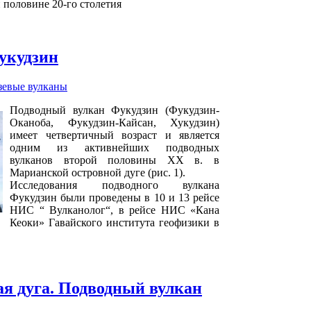
половине 20-го столетия
укудзин
зевые вулканы
Подводный вулкан Фукудзин (Фукудзин-
Оканоба, Фукудзин-Кайсан, Хукудзин)
имеет четвертичный возраст и является
одним из активнейших подводных
вулканов второй половины ХХ в. в
Марианской островной дуге (рис. 1).
Исследования подводного вулкана
Фукудзин были проведены в 10 и 13 рейсе
НИС “ Вулканолог“, в рейсе НИС «Кана
Кеоки» Гавайского института геофизики в
я дуга. Подводный вулкан