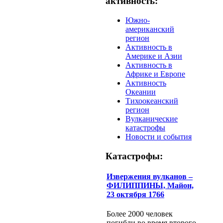
активность:
Южно-
американский
регион
Активность в
Америке и Азии
Активность в
Африке и Европе
Активность
Океании
Тихоокеанский
регион
Вулканические
катастрофы
Новости и события
Катастрофы:
Извержения вулканов –
ФИЛИППИНЫ, Майон,
23 октября 1766
Более 2000 человек
погибли во время второго