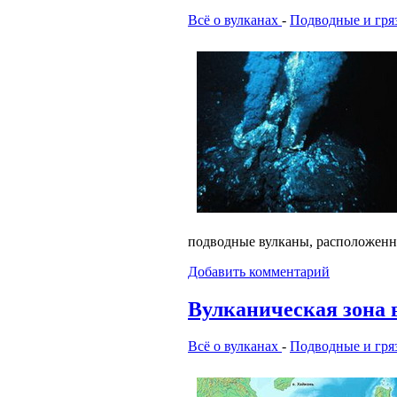
Всё о вулканах
-
Подводные и гря
подводные вулканы, расположен
Добавить комментарий
Вулканическая зона в
Всё о вулканах
-
Подводные и гря