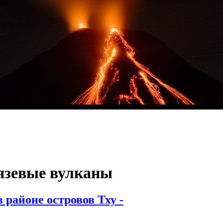
язевые вулканы
 районе островов Тху -