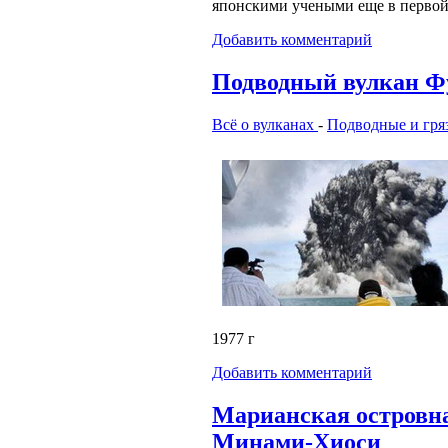
японскими учеными еще в первой 
Добавить комментарий
Подводный вулкан Ф
Всё о вулканах
-
Подводные и гря
1977 г
Добавить комментарий
Марианская островна
Минами-Хиоси