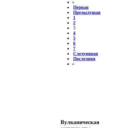
«
Первая
Предыдущая
1
2
3
4
5
6
7
Следующая
Последняя
»
Вулканическая