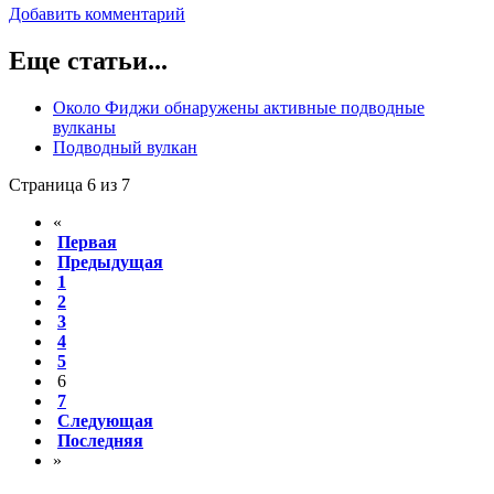
Добавить комментарий
Еще статьи...
Около Фиджи обнаружены активные подводные
вулканы
Подводный вулкан
Страница 6 из 7
«
Первая
Предыдущая
1
2
3
4
5
6
7
Следующая
Последняя
»