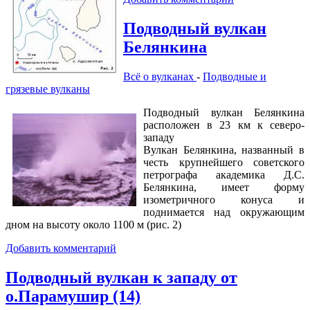
Подводный вулкан
Белянкина
Всё о вулканах
-
Подводные и
грязевые вулканы
Подводный вулкан Белянкина
расположен в 23 км к северо-
западу
Вулкан Белянкина, названный в
честь крупнейшего советского
петрографа академика Д.С.
Белянкина, имеет форму
изометричного конуса и
поднимается над окружающим
дном на высоту около 1100 м (рис. 2)
Добавить комментарий
Подводный вулкан к западу от
о.Парамушир (14)