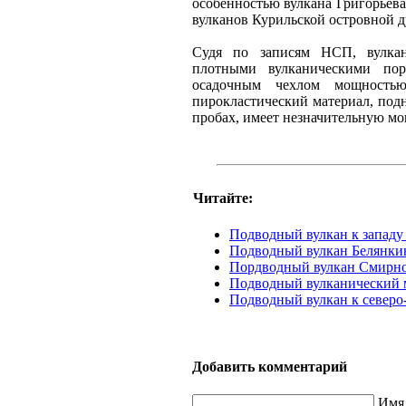
особенностью вулкана Григорьев
вулканов Курильской островной д
Судя по записям НСП, вулкан
плотными вулканическими пор
осадочным чехлом мощностью
пирокластический материал, под
пробах, имеет незначительную мо
Читайте:
Подводный вулкан к западу
Подводный вулкан Белянки
Пордводный вулкан Смирн
Подводный вулканический 
Подводный вулкан к северо-
Добавить комментарий
Имя 