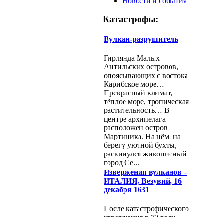
Новости и события
Катастрофы:
Вулкан-разрушитель
Гирлянда Малых
Антильских островов,
опоясывающих с востока
Карибское море…
Прекрасный климат,
тёплое море, тропическая
растительность… В
центре архипелага
расположен остров
Мартиника. На нём, на
берегу уютной бухты,
раскинулся живописный
город Се...
Извержения вулканов –
ИТАЛИЯ, Везувий, 16
декабря 1631
После катастрофического