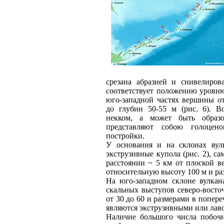
срезана абразией и снивелиров
соответствует положению уровню
юго-западной частях вершины о
до глубин 50-55 м (рис. 6). 
некком, а может быть образ
представляют собою голоцен
постройки.
У основания и на склонах вул
экструзивные купола (рис. 2), 
расстоянии ~ 5 км от плоской в
относительную высоту 100 м и ра
На юго-западном склоне вулкан
скальных выступов северо-восто
от 30 до 60 и размерами в попере
являются экструзивными или лавов
Наличие большого числа побочн