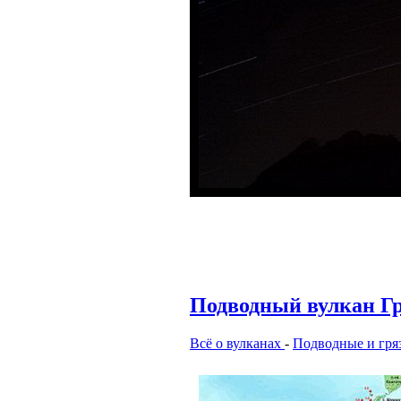
Подводный вулкан Г
Всё о вулканах
-
Подводные и гря