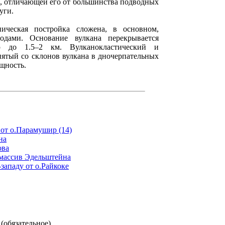
а, отличающей его от большинства подводных
уги.
ическая постройка сложена, в основном,
одами. Основание вулкана перекрывается
 до 1.5–2 км. Вулканокластический и
нятый со склонов вулкана в дночерпательных
щность.
 от о.Парамушир (14)
на
ова
массив Эдельштейна
западу от о.Райкоке
(обязательное)