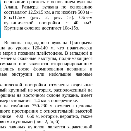
основание срослось с основанием вулкана
Алаид. Размеры вулкана по основанию
составляют 12.5х15 км, а по изобате 500 м –
8.5х11.5км (рис. 2, рис. 5а). Объем
вулканической постройки ~ 40 км3.
Крутизна склонов достигает 10о-15о.
Вершина подводного вулкана Григорьева
ана до уровня 120-140 м, что практически
 моря в позднем плейстоцене. В западной и
тмечены скальные выступы, поднимающиеся
Возможно они являются отпрепарированным
овались после формирования вершины и
овые экструзии или небольшие лавовые
канической постройки отмечены отдельные
самый крупный из которых, расположенный на
ершины на восточном склоне вулкана, имеет
змер основания– 1.4 км в поперечнике.
а на глубинах 750-230 м отмечена цепочка
чного простирания с относительной высотой
чнике – 400 - 650 м, которые, вероятно, также
ыми куполами (рис. 2, 5г, 6).
ых лавовых куполов, является характерной