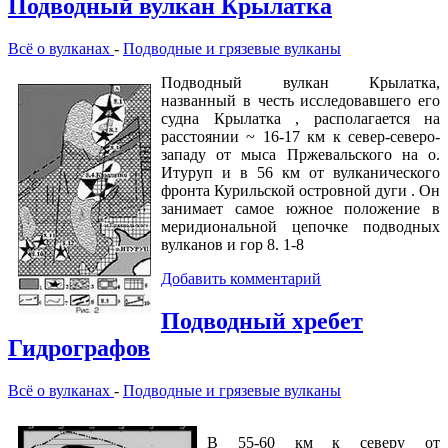
Подводный вулкан Крылатка
Всё о вулканах
-
Подводные и грязевые вулканы
Подводный вулкан Крылатка,
названный в честь исследовавшего его
судна Крылатка , располагается на
расстоянии ~ 16-17 км к север-северо-
западу от мыса Пржевальского на о.
Итуруп и в 56 км от вулканического
фронта Курильской островной дуги . Он
занимает самое южное положение в
меридиональной цепочке подводных
вулканов и гор 8. 1-8
Добавить комментарий
Подводный хребет
Гидрографов
Всё о вулканах
-
Подводные и грязевые вулканы
В 55-60 км к северу от