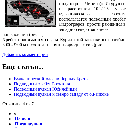
полуострова Чирип (о. Итуруп) и
на расстоянии 102-115 км от
вулканического фронта
располагается подводный хребет
Гидрографов, прости-рающийся в
западно-северо-западном
направлении (рис. 1).
Хребет поднимается со дна Курильской котловины с глубин
3000-3300 м и состоит из пяти подводных гор (рис
Добавить комментарий
Еще статьи...
Вулканический массив Черных Братьев
Подводный хребет Броутона
Подводный вулкан Юбилейный
Подводный вулкан к северо-западу от о.Райкоке
Страница 4 из 7
«
Первая
Предыдущая