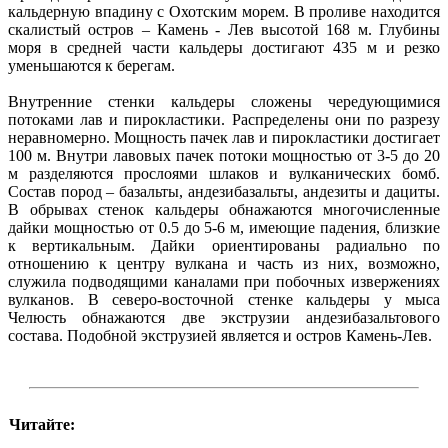
кальдерную впадину с Охотским морем. В проливе находится
скалистый остров – Камень - Лев высотой 168 м. Глубины
моря в средней части кальдеры достигают 435 м и резко
уменьшаются к берегам.
Внутренние стенки кальдеры сложены чередующимися
потоками лав и пирокластики. Распределены они по разрезу
неравномерно. Мощность пачек лав и пирокластики достигает
100 м. Внутри лавовых пачек потоки мощностью от 3-5 до 20
м разделяются прослоями шлаков и вулканических бомб.
Состав пород – базальты, андезибазальты, андезиты и дациты.
В обрывах стенок кальдеры обнажаются многочисленные
дайки мощностью от 0.5 до 5-6 м, имеющие падения, близкие
к вертикальным. Дайки ориентированы радиально по
отношению к центру вулкана и часть из них, возможно,
служила подводящими каналами при побочных извержениях
вулканов. В северо-восточной стенке кальдеры у мыса
Челюсть обнажаются две экструзии андезибазальтового
состава. Подобной экструзией является и остров Камень-Лев.
Читайте: