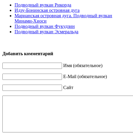
Подводный вулкан Рикорда
Идзу-Бонинская островная дуга
Марианская островная дуга. Подводный вулкан
Минами-Хиоси
Подводный вулкан Фукудзин
Подводный вулкан Эсмеральда
Добавить комментарий
Имя (обязательное)
E-Mail (обязательное)
Сайт