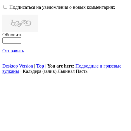
Подписаться на уведомления о новых комментариях
Обновить
Отправить
Desktop Version
|
Top
|
You are here:
Подводные и грязевые
вулканы
-
Кальдера (залив) Львиная Пасть