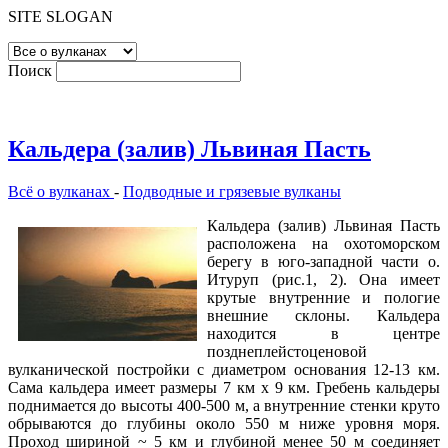
SITE SLOGAN
Поиск
Кальдера (залив) Львиная Пасть
Всё о вулканах
-
Подводные и грязевые вулканы
Кальдера (залив) Львиная Пасть
расположена на охотоморском
берегу в юго-западной части о.
Итуруп (рис.1, 2). Она имеет
крутые внутренние и пологие
внешние склоны. Кальдера
находится в центре
позднеплейстоценовой
вулканической постройки с диаметром основания 12-13 км.
Сама кальдера имеет размеры 7 км х 9 км. Гребень кальдеры
поднимается до высоты 400-500 м, а внутренние стенки круто
обрываются до глубины около 550 м ниже уровня моря.
Проход шириной ~ 5 км и глубиной менее 50 м соединяет