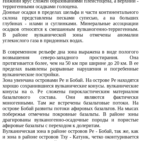
Нижний ярус сложен образованиями плейстоцена, а верхний -
терригенными осадками голоцена.
Донные осадки в пределах шельфа и части континентального
склона представлены песками супесью, а на больших
глубинах - илами и суглинками. Минеральные ассоциации
осадков относятся к смешанным вулканогенно-терригенным.
В районе вулканической зоны отмечены аномалии
углекислого газа в придонных водах.
В современном рельефе дна зона выражена в виде пологого
возвышения северо-западного простирания. Она
протягивается более, чем на 50 км при ширине до 20 км. В ее
пределах выявлены разрывные нарушения и погребенные
вулканические постройки.
Зона увенчана островами Ре и Бобай. На острове Ре находятся
хорошо сохранившиеся вулканические конусы. вулканические
конусы на о. Ре сложены пирокластическим материалом
базальтового состава. Они являются фактически
моногенными. Там же встречены базальтовые потоки. На
острове Бобай развиты потоки афировых базальтов. На мысах
побережья отмечены покровные базальты. В районе зоны
драгированы вулканогенно-осадочные породы и пористые
афировые базальты с переходом к долеритам.
Вулканическая зона в районе островов Ре - Бобай, так же, как
и зона в районе островов Тху - Катуик, четко оконтуривается