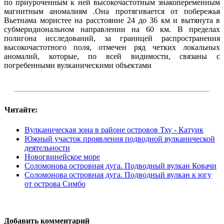
по приуроченным к ней высокочастотным знакопеременным
магнитным аномалиям .Она протягивается от побережья
Вьетнама мористее на расстояние 24 до 36 км и вытянута в
субмеридиональном направлении на 60 км. В пределах
полигона исследований, за границей распространения
высокочастотного поля, отмечен ряд четких локальных
аномалий, которые, по всей видимости, связаны с
погребенными вулканическими объектами
Читайте:
Вулканическая зона в районе островов Тху - Катуик
Южный участок проявления подводной вулканической
деятельности
Новогвинейское море
Соломонова островная дуга. Подводный вулкан Ковачи
Соломонова островная дуга. Подводный вулкан к югу
от острова Симбо
Добавить комментарий