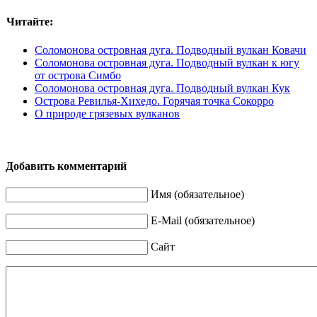
Читайте:
Соломонова островная дуга. Подводный вулкан Ковачи
Соломонова островная дуга. Подводный вулкан к югу
от острова Симбо
Соломонова островная дуга. Подводный вулкан Кук
Острова Ревилья-Хихедо. Горячая точка Сокорро
О природе грязевых вулканов
Добавить комментарий
Имя (обязательное)
E-Mail (обязательное)
Сайт