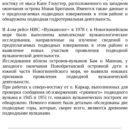
востоку от мыса Капе Глоустер, расположенного на западном
окончания острова Новая Британия. Имеются также данные и
о предполагаемых подводных извержениях в этом районе и
обнаружена подводная гидротермальная деятельность.
В 4-ом рейсе НИС «Вулканолог» в 1978 г. в Новогвинейском
море были выполнены комплексные вулканологические
исследования, направленные на изучение сведений о
предполагаемых подводных извержениях в этом районе и
выявление новых участков проявления подводной
вулканической деятельности.
Исследования вблизи островов-вулканов Бам и Маннам, у
западного окончания Новобританской островной дуги в
южной части Новогвинейского моря, не выявили никаких
признаков проявления подводной вулканической
деятельности.
При работах к северо-востоку от о. Каркар, выполненных для
проверки сообщения об извержениях «грязевого» подводного
вулкана в 1945 и 1951 гг. никаких вулканических построек не
обнаружено. Немного южнее были детально обследованы две
подводные горы, которые, скорее всего, являются древними
подводными вулканами.