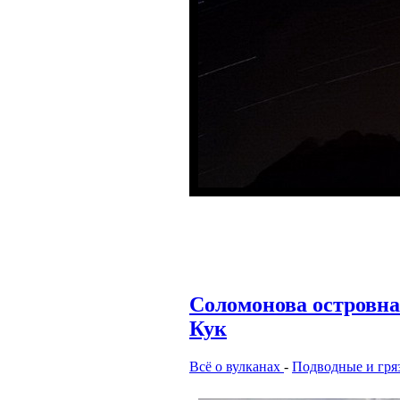
Соломонова островна
Кук
Всё о вулканах
-
Подводные и гря