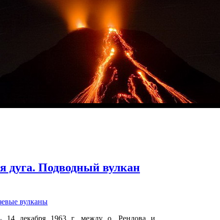
я дуга. Подводный вулкан
зевые вулканы
14 декабря 1963 г. между о. Рендова и