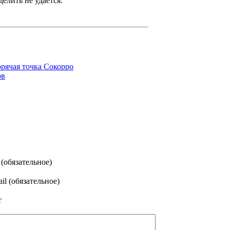
елить не удается.
орячая точка Сокорро
ов
(обязательное)
il (обязательное)
т