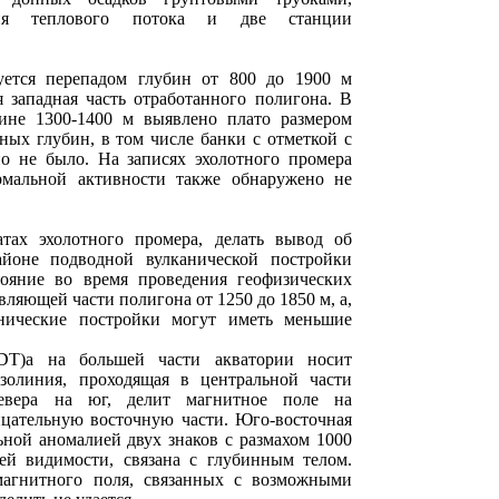
ния теплового потока и две станции
уется перепадом глубин от 800 до 1900 м
я западная часть отработанного полигона. В
ине 1300-1400 м выявлено плато размером
ных глубин, в том числе банки с отметкой с
но не было. На записях эхолотного промера
рмальной активности также обнаружено не
атах эхолотного промера, делать вывод об
айоне подводной вулканической постройки
тояние во время проведения геофизических
ляющей части полигона от 1250 до 1850 м, а,
анические постройки могут иметь меньшие
DТ)а на большей части акватории носит
золиния, проходящая в центральной части
евера на юг, делит магнитное поле на
цательную восточную части. Юго-восточная
ьной аномалией двух знаков с размахом 1000
сей видимости, связана с глубинным телом.
агнитного поля, связанных с возможными