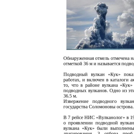
Обнаруженная отмель отмечена н
отметкой 36 м и называется подв
Подводный вулкан «Кук» пока
работах, и включен в каталоги а
то, что в районе вулкана «Кук»
подводных вулканов. Одно из эт
36.5 м.
Извержение подводного вулка
государства Соломоновы острова.
В 7 рейсе НИС «Вулканолог» в 19
о проявлении подводной вулкан
вулкана «Кук» были выполнены 
драгирования, 3 отбора про