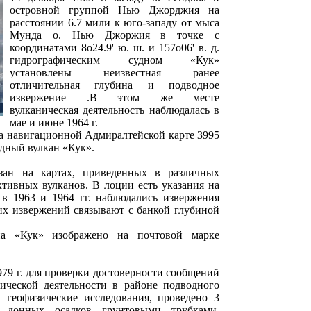
островной группой Нью Джорджия на
расстоянии 6.7 мили к юго-западу от мыса
Мунда о. Нью Джоржия в точке с
координатами 8o24.9' ю. ш. и 157o06' в. д.
гидрографическим судном «Кук»
установлены неизвестная ранее
отличительная глубина и подводное
извержение .В этом же месте
вулканическая деятельность наблюдалась в
мае и июне 1964 г.
а навигационной Адмиралтейской карте 3995
одный вулкан «Кук».
зан на картах, приведенных в различных
ктивных вулканов. В лоции есть указания на
 в 1963 и 1964 гг. наблюдались извержения
их извержений связывают с банкой глубиной
на «Кук» изображено на почтовой марке
79 г. для проверки достоверности сообщений
ической деятельности в районе подводного
геофизические исследования, проведено 3
б донных осадков грунтовыми трубками,