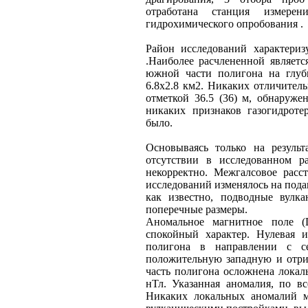
отработана станция измере
гидрохимического опробования .
Район исследований характериз
.Наиболее расчлененной являетс
южной части полигона на глуб
6.8x2.8 км2. Никаких отличитель
отметкой 36.5 (36) м, обнаруже
никаких признаков газогидроте
было.
Основываясь только на результ
отсутствии в исследованном р
некорректно. Межгалсовое расс
исследований изменялось на подав
как известно, подводные вулк
поперечные размеры.
Аномальное магнитное поле (
спокойный характер. Нулевая и
полигона в направлении с с
положительную западную и отри
часть полигона осложнена локал
нТл. Указанная аномалия, по в
Никаких локальных аномалий м