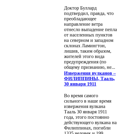
Доктор Буллард
подтвердил, правда, что
преобладающее
направление ветра
отнесло выпадение пепла
от населенных пунктов
на северном и западном
склонах Ламингтон,
лишив, таким образом,
жителей этого вида
предупреждения (по
общему признанию, не...
Извержения вулканов –
ФИЛИППИНЫ, Тааль,
30 января 1911
Во время самого
сильного в наше время
извержения вулкана
Тааль 30 января 1911
года, этого постоянно
действующего вулкана на
Филиппинах, погибли
1335 человек и 199