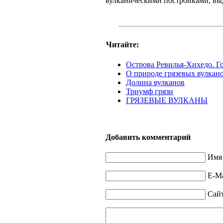
вулканическими постройками, выд
Читайте:
Острова Ревилья-Хихедо. Г
О природе грязевых вулкан
Долина вулканов
Триумф грязи
ГРЯЗЕВЫЕ ВУЛКАНЫ
Добавить комментарий
Имя 
E-Ma
Сай