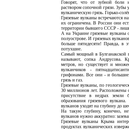
Говорят, что от зубной боли 
раствором сопочной грязи. Зубы у
вулканическую грязь. Горько-солё
Грязевые вулканы встречаются на
их ограничена. В России они ест
территории бывшего СССР - лишь
А на Украине грязевые вулканы 
полуострове. И грязевых вулканов
больше пятидесяти! Правда, в 
потухшие.
Самый мощный в Булганакской гр
называют, сопка Андрусова. Кр
метров, но существует и множе
вулканчиков - пятнадцатисан
грифонами. Все они - и большие,
грязь и газ.
Грязевые вулканы, по геологическ
30 миллионов лет. Расположены 
присутствие в недрах земли 
образования грязевого вулкана
вулканов уходят на глубину до ше
На такую глубину, конечно, не
вулканов нужно аккуратно: зазева
Грязевые вулканы Крыма инте
продуктах вулканических изверже