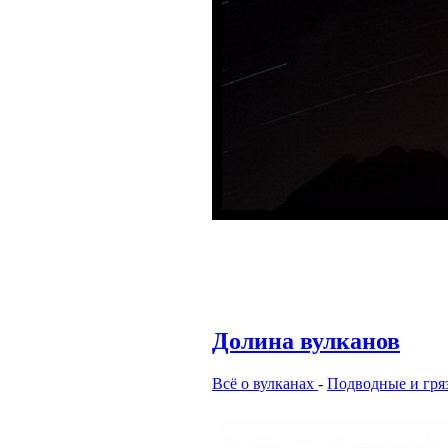
Долина вулканов
Всё о вулканах
-
Подводные и гря