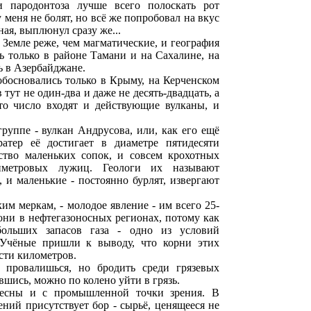
и пародонтоза лучше всего полоскать рот
 меня не болят, но всё же попробовал на вкус
ная, выплюнул сразу же...
 Земле реже, чем магматические, и география
ь только в районе Тамани и на Сахалине, на
 в Азербайджане.
обосновались только в Крыму, на Керченском
 тут не один-два и даже не десять-двадцать, а
это число входят и действующие вулканы, и
уппе - вулкан Андрусова, или, как его ещё
атер её достигает в диаметре пятидесяти
ство маленьких сопок, и совсем крохотных
тиметровых лужиц. Геологи их называют
 и маленькие - постоянно бурлят, извергают
им меркам, - молодое явление - им всего 25-
они в нефтегазоносных регионах, потому как
больших запасов газа - одно из условий
. Учёные пришли к выводу, что корни этих
сти километров.
 провалишься, но бродить среди грязевых
вшись, можно по колено уйти в грязь.
ресны и с промышленной точки зрения. В
ний присутствует бор - сырьё, ценящееся не