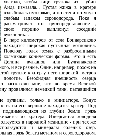
хватало, чтобы лицо грязюка из глубин
Аида измазала... Густая жижа в кратере
вздыбилась пузырями, и по степи потянуло
слабым запахом сероводорода. Пока я
рассматривал это грязепредставление ,
свою порцию выплюнул соседний
вулканчик...
В паре километров от села Бондаренково
находится широкая пустынная котловина.
Повсюду голая земля с разбросанными
холмиками конической формы. Это и есть
Долина вулканов или Булганакские
ного, и все разные. Один, например, похож на
стой грязью: кратер у него широкий, метров
 пологие. Безобидная внешность озерца
во рассказали мне, что во время Великой
ину провалился немецкий танк, пытавшийся
щие вулканы, только в миниатюре. Конус
ости: на его вершине находится кратер. Под
и поднимающихся из глубин Земли, грязь
ивается из кратера. Извергается холодная
пользуется в народной медицине - при тех же
используются и минералы солёных озёр.
льная грязь богата метаном и сероводородом.