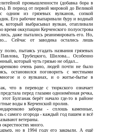
лелитейной промышленности (добавка бора в
ть). В период от первой мировой до Великой
с одним из грязевых вулканов, сопкой
одик. Его рабочие выпаривали буру и водный
ом, который выбрасывал вулкан, отапливали
во время оккупации Керченского полуострова
лись, даже пытались реанимировать его. Но,
ло... Сейчас от заводика остались лишь
у полю, пытаясь угадать названия грязевых
 Павлова, Трубецкого, Шилова... Особенно
нный, который чуть грязью не обдал...
даренково очень рано, людей почти не было
ясь, остановился поговорить с местными
многое и о вулканах, и о житье-бытье в
ак, что в переводе с тюркского означает
предстала перед глазами одноимённая речка,
этот Булганак берёт начало где-то в районе
мутные воды в Керченский пролив.
ндаренково заборы - сплошь каменные,
ь с самого огорода - каждый год пашем и всё
казывают ветераны.
в окрестностях много.
карьер, но в 1994 году его закрыли. А ещё