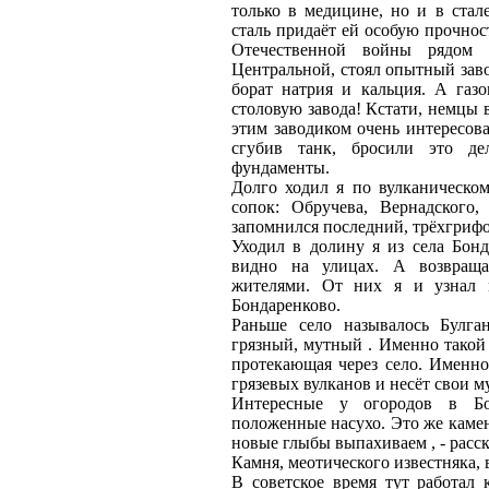
только в медицине, но и в ста
сталь придаёт ей особую прочнос
Отечественной войны рядом 
Центральной, стоял опытный зав
борат натрия и кальция. А газ
столовую завода! Кстати, немцы 
этим заводиком очень интересова
сгубив танк, бросили это де
фундаменты.
Долго ходил я по вулканическом
сопок: Обручева, Вернадского,
запомнился последний, трёхгрифо
Уходил в долину я из села Бон
видно на улицах. А возвраща
жителями. От них я и узнал 
Бондаренково.
Раньше село называлось Булган
грязный, мутный . Именно такой 
протекающая через село. Именно 
грязевых вулканов и несёт свои 
Интересные у огородов в Бо
положенные насухо. Это же камен
новые глыбы выпахиваем , - расс
Камня, меотического известняка, 
В советское время тут работал 