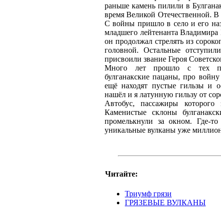
раньше камень пилили в Булгана
время Великой Отечественной. В
С войны пришло в село и его наз
младшего лейтенанта Владимира Б
он продолжал стрелять из сорок
головной. Остальные отступили
присвоили звание Героя Советско
Много лет прошло с тех по
булганакские пацаны, про войну
ещё находят пустые гильзы и о
нашёл и я латунную гильзу от со
Автобус, пассажиры которого 
Каменистые склоны булганакск
промелькнули за окном. Где-то
уникальные вулканы уже миллион
Читайте:
Триумф грязи
ГРЯЗЕВЫЕ ВУЛКАНЫ