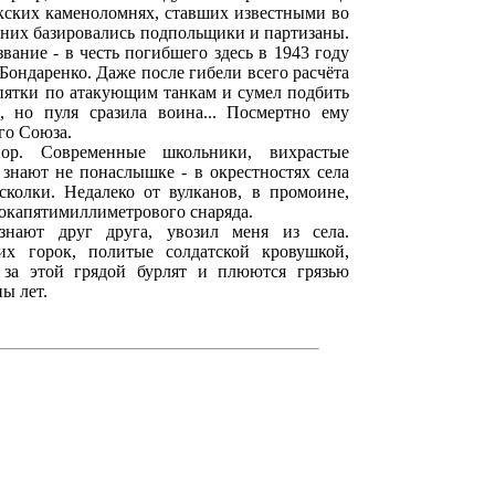
кских каменоломнях, ставших известными во
 них базировались подпольщики и партизаны.
вание - в честь погибшего здесь в 1943 году
ондаренко. Даже после гибели всего расчёта
опятки по атакующим танкам и сумел подбить
, но пуля сразила воина... Посмертно ему
го Союза.
р. Современные школьники, вихрастые
 знают не понаслышке - в окрестностях села
сколки. Недалеко от вулканов, в промоине,
рокапятимиллиметрового снаряда.
знают друг друга, увозил меня из села.
их горок, политые солдатской кровушкой,
 за этой грядой бурлят и плюются грязью
ы лет.