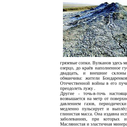
грязевые сопки. Вулканов здесь м
озерцо, до краёв наполненное гу
двадцать, и внешние склоны
обманчива: жители Бондаренко
Отечественной войны в его пуч
преодолеть лужу .
Другие - точь-в-точь настоя
возвышается на метр от поверхн
давлением газов, периодическ
медленно пульсирует и выплёск
глинистая масса. Она издавна ис
заболеваниях, при которых 
Маслянистая и эластичная минера