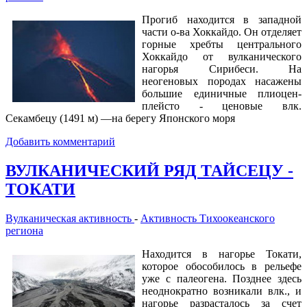
Прогиб находится в западной
части о-ва Хоккайдо. Он отделяет
горные хребты центрального
Хоккайдо от вулканического
нагорья Сирибеси. На
неогеновых породах насажены
большие единичные плиоцен-
плейсто - ценовые влк.
Секамбецу (1491 м) —на берегу Японского моря
Добавить комментарий
ВУЛКАНИЧЕСКИЙ РЯД ТАЙСЕЦУ -
ТОКАТИ
Вулканическая активность
-
Активность Тихоокеанского
региона
Находится в нагорье Токати,
которое обособилось в рельефе
уже с палеогена. Позднее здесь
неоднократно возникали влк., и
нагорье разрасталось за счет