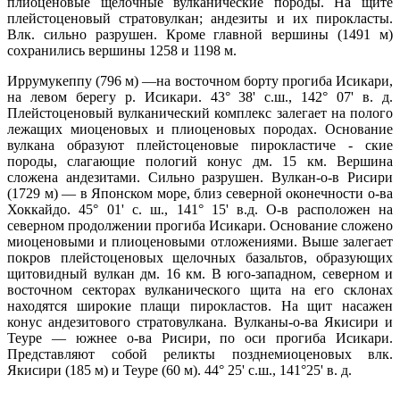
плиоценовые щелочные вулканические породы. На щите
плейстоценовый стратовулкан; андезиты и их пирокласты.
Влк. сильно разрушен. Кроме главной вершины (1491 м)
сохранились вершины 1258 и 1198 м.
Иррумукеппу (796 м) —на восточном борту прогиба Исикари,
на левом берегу р. Исикари. 43° 38' с.ш., 142° 07' в. д.
Плейстоценовый вулканический комплекс залегает на полого
лежащих миоценовых и плиоценовых породах. Основание
вулкана образуют плейстоценовые пирокластиче - ские
породы, слагающие пологий конус дм. 15 км. Вершина
сложена андезитами. Сильно разрушен. Вулкан-о-в Рисири
(1729 м) — в Японском море, близ северной оконечности о-ва
Хоккайдо. 45° 01' с. ш., 141° 15' в.д. О-в расположен на
северном продолжении прогиба Исикари. Основание сложено
миоценовыми и плиоценовыми отложениями. Выше залегает
покров плейстоценовых щелочных базальтов, образующих
щитовидный вулкан дм. 16 км. В юго-западном, северном и
восточном секторах вулканического щита на его склонах
находятся широкие плащи пирокластов. На щит насажен
конус андезитового стратовулкана. Вулканы-о-ва Якисири и
Теуре — южнее о-ва Рисири, по оси прогиба Исикари.
Представляют собой реликты позднемиоценовых влк.
Якисири (185 м) и Теуре (60 м). 44° 25' с.ш., 141°25' в. д.