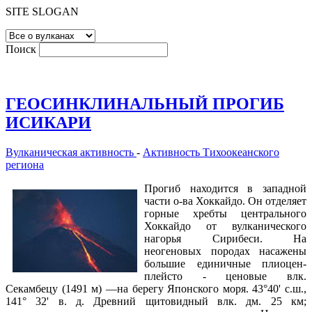
SITE SLOGAN
Поиск
ГЕОСИНКЛИНАЛЬНЫЙ ПРОГИБ
ИСИКАРИ
Вулканическая активность
-
Активность Тихоокеанского
региона
Прогиб находится в западной
части о-ва Хоккайдо. Он отделяет
горные хребты центрального
Хоккайдо от вулканического
нагорья Сирибеси. На
неогеновых породах насажены
большие единичные плиоцен-
плейсто - ценовые влк.
Секамбецу (1491 м) —на берегу Японского моря. 43°40' с.ш.,
141° 32' в. д. Древний щитовидный влк. дм. 25 км;