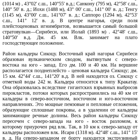
(1014 м) , 43°02' с.ш., 140°55' в.д.; Санкону (795 м), 42°58' с.ш.,
140° 50' в. д.; Иохи (1488 м), 43° 00' с.ш., 141° 00' в. д.; Тенгу
(1145 м), 43°00' с.ш., 141°07' в. д.; Саппоро (1294 м), 42°53'
с.ш., 141° 12' в. д. В центре нагорья, среди поля
плейстоценовых игнимбритов, возвышается самый большой
стратовулкан—Сирибеси, или Иолай (1893 м) . 42°48' с.ш.,
140°50' в.д. Дм. 45 км. Влк. занимает на плато
господствующее положение.
Район кальдеры Сикоцу. Восточный край нагорья Сирибеси
образован вулканическим сводом, вытянутым с северо-
востока на юго - запад. Его дм. 100 и 40 км. На вершине
располагается позднеплейсто - ценовая кальдера Сикоцу; дм.
15 км. 42°44' с.ш., 141°20' в.д. В ней находится оз. Сикоцу с
отметкой воды 242 м. Кальдера относится к типу Кракатау.
Она образовалась вследствие гигантских взрывных выбросов
пирокластов, потоки которых распространились на 40 км от
кальдеры в северо-восточном, восточном и юго-восточном
направлениях. Это мощные пемзовые и пепловые отложения,
образующие сплошные покровы, а в удалении от кальдеры
занимающие речные долины. Весь район кальдеры Сикоцу
пересечен с северо-запада на юго - восток разломом, к
которому приурочен ряд влк. Так, в 10 км к северо-западу от
кальдеры расположен влк. Исари (1318 м). 42°48' с.ш., 141° 15'
в. д. На северо-западном ее борту находится экструзивный