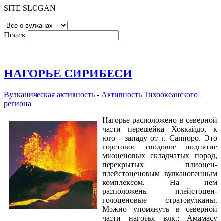
SITE SLOGAN
Поиск
НАГОРЬЕ СИРИБЕСИ
Вулканическая активность
-
Активность Тихоокеанского
региона
Нагорье расположено в северной
части перешейка Хоккайдо, к
юго - западу от г. Саппоро. Это
горстовое сводовое поднятие
миоценовых складчатых пород,
перекрытых плиоцен-
плейстоценовым вулканогенным
комплексом. На нем
расположены плейстоцен-
голоценовые стратовулканы.
Можно упомянуть в северной
части нагорья влк.: Амамасу