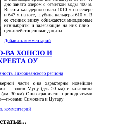
дно занято озером с отметкой воды 400 м.
Высота кальдерного вала 1010 м на севере
и 647 м на юге, глубина кальдеры 610 м. В
ее стенках внизу обнажаются миоценовые
игнимбриты и залегающие на них плио -
цен-плейстоценовые дациты
Добавить комментарий
О-ВА ХОНСЮ И
ХРЕБТА ОУ
ность Тихоокеанского региона
верной части о-ва характерны новейшие
сии — залив Муцу (дм. 50 км) и котловина
 (дм. 30 км). Они ограничены приподнятыми
и—п-овами Симокита и Цугару
ть комментарий
статьи...