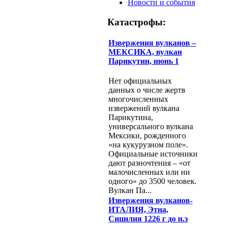
Новости и события
Катастрофы:
Извержения вулканов –
МЕКСИКА, вулкан
Парикутин, июнь 1
Нет официальных
данных о числе жертв
многочисленных
извержений вулкана
Парикутина,
универсального вулкана
Мексики, рожденного
«на кукурузном поле».
Официальные источники
дают разночтения – «от
малочисленных или ни
одного» до 3500 человек.
Вулкан Па...
Извержения вулканов-
ИТАЛИЯ, Этна,
Сицилия 1226 г до н.э