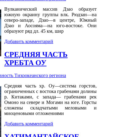
Вулканический массив Дзао образует
южную окраину группы влк. Рюдзан—на
северо-западе, Дзао—в центре, Южный
Дзао и Аосояма—на юго-востоке. Они
образуют ряд дл. 45 км, шир
Добавить комментарий
СРЕДНЯЯ ЧАСТЬ
ХРЕБТА ОУ
ность Тихоокеанского региона
Средняя часть хр. Оу—система горстов,
ограниченных с востока грабенами долины
р. Китаками, с запада— грабенами рек
Омоно на севере и Могами на юге. Горсты
сложены складчатыми меловыми и
миоценовыми отложениями
Добавить комментарий
ХАТИМАНТАЙСКОЕ