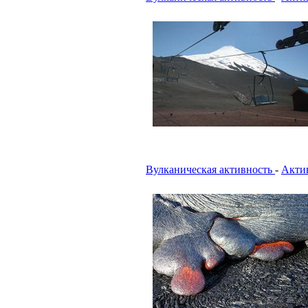
Вулканическая активность
-
Актив