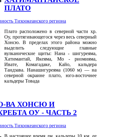
ПЛАТО
ность Тихоокеанского региона
Плато расположено в северной части хр.
Оу, протягивающегося через весь северный
Хонсю. В пределах этого района можно
выделить следующие главные
вулканические щиты: Нана - шигуреяма,
Хатимантай, Якеяма, Мо - риомияма,
Ивате, Комагадаке, Кайо, кальдера
Тандзава. Нанашигуреяма (1060 м) — на
северной окраине плато, юго-восточнее
кальдеры Товада
О-ВА ХОНСЮ И
РЕБТА ОУ - ЧАСТЬ 2
ность Тихоокеанского региона
В настоящее время дм. кальдеры 10 км, ее