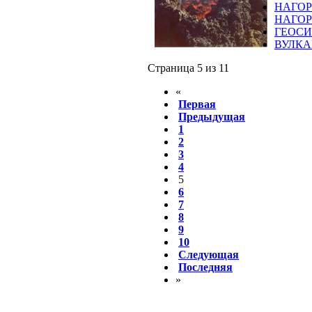
НАГОР
НАГОР
ГЕОСИ
ВУЛКА
Страница 5 из 11
«
Первая
Предыдущая
1
2
3
4
5
6
7
8
9
10
Следующая
Последняя
»