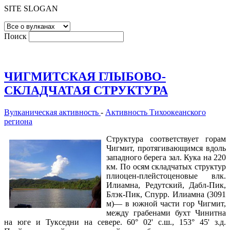
SITE SLOGAN
Поиск
ЧИГМИТСКАЯ ГЛЫБОВО-
СКЛАДЧАТАЯ СТРУКТУРА
Вулканическая активность
-
Активность Тихоокеанского
региона
Структура соответствует горам
Чигмит, протягивающимся вдоль
западного берега зал. Кука на 220
км. По осям складчатых структур
плиоцен-плейстоценовые влк.
Илиамна, Редутский, Дабл-Пик,
Блэк-Пик, Спурр. Илиамна (3091
м)— в южной части гор Чигмит,
между грабенами бухт Чинитна
на юге и Тукседни на севере. 60° 02' с.ш., 153° 45' з.д.