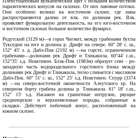
Плейстоценовый вулканический щит с большим количеством
паразитических конусов на склонах. От них лавовые потоки.
Они особенно велики на восточном склоне, где лавы
распространяются далеко от влк. по долинам рек. Влк.
проявляет фумарольную деятельность, на его юго-восточном
и восточном склонах большое количество фумарол.
Редутский (3129 м)—в горах Чигмит, между грабенами бухты
Тукседни на юге и долины р. Дрифт на севере. 60° 28' с. ш.,
152° 45' з. д. Дабл-Пик (2192 м) —на горсте, ограниченном
грабенами—долинами рек Дрифт и Тликакила. 60°44' с.ш.,
152°35' з.д. Неактивен. Блэк-Пик (1983м) образует севе - ро-
западную часть водораздельного горстового блока между
долинами рек Дрифт и Тликакила, тесно сливается с массивом
Дабл-Пик. 60° 51' с. ш., 152° 25' з.д. Неактивен. Спурр (3374
м) —на северо-восточной оконечности Алеутского хр. На
северном борту грабена долины р. Тликакила. 61° 18' с.ш.,
152° 15' з.д. Насажен на гранитные интрузии, рвущие
среднеюрские и верхнемеловые породы, собранные в
складки. Действует побочный конус, расположенный на
южном склоне.