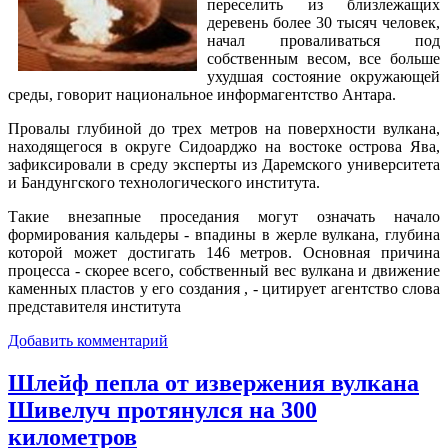
переселить из близлежащих
деревень более 30 тысяч человек,
начал проваливаться под
собственным весом, все больше
ухудшая состояние окружающей
среды, говорит национальное информагентство Антара.
Провалы глубиной до трех метров на поверхности вулкана,
находящегося в округе Сидоарджо на востоке острова Ява,
зафиксировали в среду эксперты из Даремского университета
и Бандунгского технологического института.
Такие внезапные проседания могут означать начало
формирования кальдеры - впадины в жерле вулкана, глубина
которой может достигать 146 метров. Основная причина
процесса - скорее всего, собственный вес вулкана и движение
каменных пластов у его создания , - цитирует агентство слова
представителя института
Добавить комментарий
Шлейф пепла от извержения вулкана
Шивелуч протянулся на 300
километров