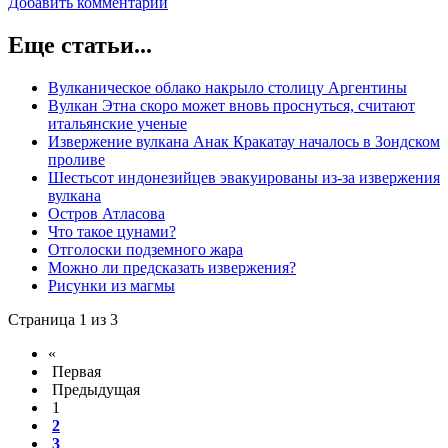
Добавить комментарий
Еще статьи...
Вулканическое облако накрыло столицу Аргентины
Вулкан Этна скоро может вновь проснуться, считают
итальянские ученые
Извержение вулкана Анак Кракатау началось в Зондском
проливе
Шестьсот индонезийцев эвакуированы из-за извержения
вулкана
Остров Атласова
Что такое цунами?
Отголоски подземного жара
Можно ли предсказать извержения?
Рисунки из магмы
Страница 1 из 3
«
Первая
Предыдущая
1
2
3