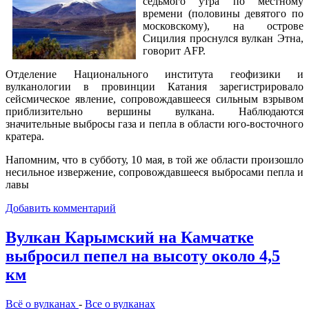
седьмого утра по местному
времени (половины девятого по
московскому), на острове
Сицилия проснулся вулкан Этна,
говорит AFP.
Отделение Национального института геофизики и
вулканологии в провинции Катания зарегистрировало
сейсмическое явление, сопровождавшееся сильным взрывом
приблизительно вершины вулкана. Наблюдаются
значительные выбросы газа и пепла в области юго-восточного
кратера.
Напомним, что в субботу, 10 мая, в той же области произошло
несильное извержение, сопровождавшееся выбросами пепла и
лавы
Добавить комментарий
Вулкан Карымский на Камчатке
выбросил пепел на высоту около 4,5
км
Всё о вулканах
-
Все о вулканах