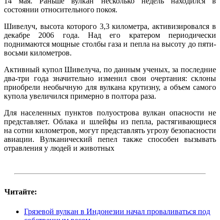
14 мая. Раньше вулкан несколько недель находился в
состоянии относительного покоя.
Шивелуч, высота которого 3,3 километра, активизировался в
декабре 2006 года. Над его кратером периодически
поднимаются мощные столбы газа и пепла на высоту до пяти-
восьми километров.
Активный купол Шивелуча, по данным ученых, за последние
два-три года значительно изменил свои очертания: склоны
приобрели необычную для вулкана крутизну, а объем самого
купола увеличился примерно в полтора раза.
Для населенных пунктов полуострова вулкан опасности не
представляет. Облака и шлейфы из пепла, растягивающиеся
на сотни километров, могут представлять угрозу безопасности
авиации. Вулканический пепел также способен вызывать
отравления у людей и животных
Читайте:
Грязевой вулкан в Индонезии начал проваливаться под