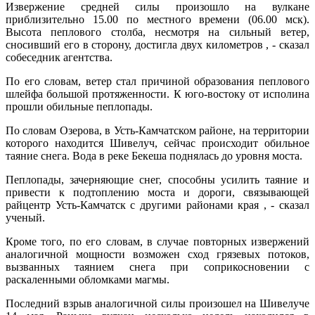
Извержение средней силы произошло на вулкане
приблизительно 15.00 по местного времени (06.00 мск).
Высота пеплового столба, несмотря на сильный ветер,
сносивший его в сторону, достигла двух километров , - сказал
собеседник агентства.
По его словам, ветер стал причиной образования пеплового
шлейфа большой протяженности. К юго-востоку от исполина
прошли обильные пеплопады.
По словам Озерова, в Усть-Камчатском районе, на территории
которого находится Шивелуч, сейчас происходит обильное
таяние снега. Вода в реке Бекеша поднялась до уровня моста.
Пеплопады, зачерняющие снег, способны усилить таяние и
привести к подтоплению моста и дороги, связывающей
райцентр Усть-Камчатск с другими районами края , - сказал
ученый.
Кроме того, по его словам, в случае повторных извержений
аналогичной мощности возможен сход грязевых потоков,
вызванных таянием снега при соприкосновении с
раскаленными обломками магмы.
Последний взрыв аналогичной силы произошел на Шивелуче