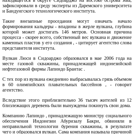
находящегося в округе Сидоарджо на востоке острова Ява,
зафиксировали в среду эксперты из Даремского университета
и Бандунгского технологического института.
Такие внезапные проседания могут означать начало
формирования кальдеры - впадины в жерле вулкана, глубина
которой может достигать 146 метров. Основная причина
процесса - скорее всего, собственный вес вулкана и движение
каменных пластов у его создания , - цитирует агентство слова
представителя института.
Вулкан Люси в Сидоарджо образовался в мае 2006 года на
месте газовой скважины, принадлежащей индонезийской
нефтегазовой фирмы Лапиндо Брантас .
С тех пор из вулкана ежедневно выбрасывалась грязь объемом
в 60 олимпийских плавательных бассейнов , - говорит
агентство.
Вследствие этого приблизительно 36 тысяч жителей из 12
близлежащих деревень были вынуждены покинуть свои дома.
Компанию Лапиндо , принадлежащую министру социального
обеспечения Индонезии Абуризалу Бакри, обвиняли в
неправильной технологии бурения скважины, в результате
чего и образовался вулкан. Сама компания называла причиной