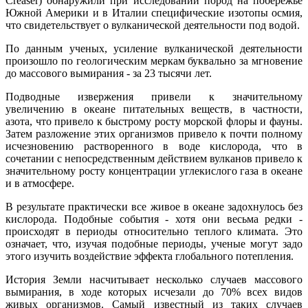
Creaser) обнаружили при исследовании пород на побережье
Южной Америки и в Италии специфические изотопы осмия,
что свидетельствует о вулканической деятельности под водой.
По данным ученых, усиление вулканической деятельности
произошло по геологическим меркам буквально за мгновение
до массового вымирания - за 23 тысячи лет.
Подводные извержения привели к значительному
увеличению в океане питательных веществ, в частности,
азота, что привело к быстрому росту морской флоры и фауны.
Затем разложение этих организмов привело к почти полному
исчезновению растворенного в воде кислорода, что в
сочетании с непосредственным действием вулканов привело к
значительному росту концентрации углекислого газа в океане
и в атмосфере.
В результате практически все живое в океане задохнулось без
кислорода. Подобные события - хотя они весьма редки -
происходят в периоды относительно теплого климата. Это
означает, что, изучая подобные периоды, ученые могут задо
этого изучить воздействие эффекта глобального потепления.
История Земли насчитывает несколько случаев массового
вымирания, в ходе которых исчезали до 70% всех видов
живых организмов. Самый известный из таких случаев