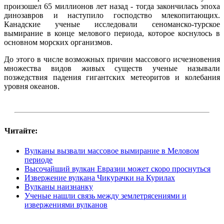
произошел 65 миллионов лет назад - тогда закончилась эпоха
динозавров и наступило господство млекопитающих.
Канадские ученые исследовали сеноманско-турское
вымирание в конце мелового периода, которое коснулось в
основном морских организмов.
До этого в числе возможных причин массового исчезновения
множества видов живых существ ученые называли
позжедствия падения гигантских метеоритов и колебания
уровня океанов.
Читайте:
Вулканы вызвали массовое вымирание в Меловом
периоде
Высочайший вулкан Евразии может скоро проснуться
Извержение вулкана Чикурачки на Курилах
Вулканы наизнанку
Ученые нашли связь между землетрясениями и
извержениями вулканов