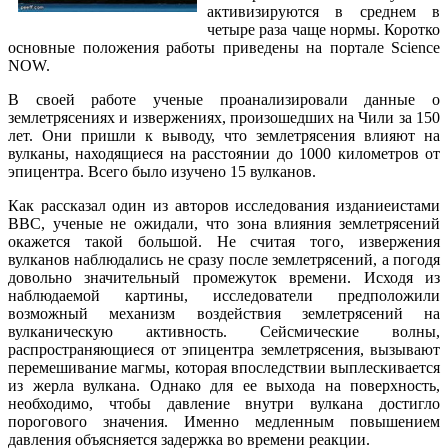
активизируются в среднем в
четыре раза чаще нормы. Коротко
основные положения работы приведены на портале Science
NOW.
В своей работе ученые проанализировали данные о
землетрясениях и извержениях, произошедших на Чили за 150
лет. Они пришли к выводу, что землетрясения влияют на
вулканы, находящиеся на расстоянии до 1000 километров от
эпицентра. Всего было изучено 15 вулканов.
Как рассказал один из авторов исследования изданиеистами
BBC, ученые не ожидали, что зона влияния землетрясений
окажется такой большой. Не считая того, извержения
вулканов наблюдались не сразу после землетрясений, а погодя
довольно значительный промежуток времени. Исходя из
наблюдаемой картины, исследователи предположили
возможный механизм воздействия землетрясений на
вулканическую активность. Сейсмические волны,
распространяющиеся от эпицентра землетрясения, вызывают
перемешивание магмы, которая впоследствии выплескивается
из жерла вулкана. Однако для ее выхода на поверхность,
необходимо, чтобы давление внутри вулкана достигло
порогового значения. Именно медленным повышением
давления объясняется задержка во времени реакции.