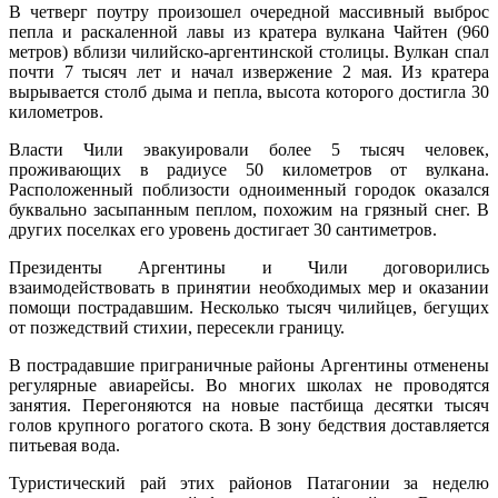
В четверг поутру произошел очередной массивный выброс
пепла и раскаленной лавы из кратера вулкана Чайтен (960
метров) вблизи чилийско-аргентинской столицы. Вулкан спал
почти 7 тысяч лет и начал извержение 2 мая. Из кратера
вырывается столб дыма и пепла, высота которого достигла 30
километров.
Власти Чили эвакуировали более 5 тысяч человек,
проживающих в радиусе 50 километров от вулкана.
Расположенный поблизости одноименный городок оказался
буквально засыпанным пеплом, похожим на грязный снег. В
других поселках его уровень достигает 30 сантиметров.
Президенты Аргентины и Чили договорились
взаимодействовать в принятии необходимых мер и оказании
помощи пострадавшим. Несколько тысяч чилийцев, бегущих
от позжедствий стихии, пересекли границу.
В пострадавшие приграничные районы Аргентины отменены
регулярные авиарейсы. Во многих школах не проводятся
занятия. Перегоняются на новые пастбища десятки тысяч
голов крупного рогатого скота. В зону бедствия доставляется
питьевая вода.
Туристический рай этих районов Патагонии за неделю