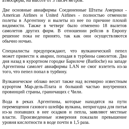
атмосферы, на высоте от 3 тысяч метров.
Две основные авиафирмы Соединенные Штаты Америки -
American Airlines и United Airlines - полностью отменили
полеты в Аргентину и вылеты из нее по причине плохой
видимости. Также в четверг было отменено 18 вылетов
самолетов других фирм. В отношении рейсов в Европу
решение пока не принято, так как они осуществляются
обычно ночью.
Специалисты предупреждают, что вулканический пепел
может привести к аварии, попадая в турбины самолетов. Два
дня назад в курортном городке Барилоче (Bariloche) на западе
Аргентины самолет авиафирмы LAN не смог взлететь из-за
того, что пепел попал в турбину.
Вулканическое облако весит также над всемирно известным
курортом Мар-дель-Плата и большой частью внутренних
провинций страны, граничащих с Чили.
Вода в реках Аргентины, которые находятся на пути
перемещения газового шлейфа вулкана, непригодна для питья
из-за попавших в нее осадков и пепла, заявляют местные
власти. Произведенные измерения показали превышение
уровня кислотности в воде почти в 1,5 раза.