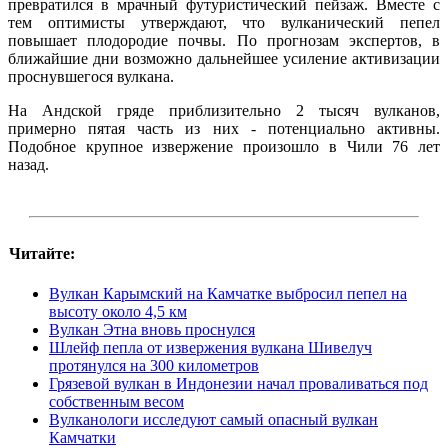
превратился в мрачный футуристический пейзаж. Вместе с
тем оптимисты утверждают, что вулканический пепел
повышает плодородие почвы. По прогнозам экспертов, в
ближайшие дни возможно дальнейшее усиление активизации
проснувшегося вулкана.
На Андской гряде приблизительно 2 тысяч вулканов,
примерно пятая часть из них - потенциально активны.
Подобное крупное извержение произошло в Чили 76 лет
назад.
Читайте:
Вулкан Карымский на Камчатке выбросил пепел на
высоту около 4,5 км
Вулкан Этна вновь проснулся
Шлейф пепла от извержения вулкана Шивелуч
протянулся на 300 километров
Грязевой вулкан в Индонезии начал проваливаться под
собственным весом
Вулканологи исследуют самый опасный вулкан
Камчатки