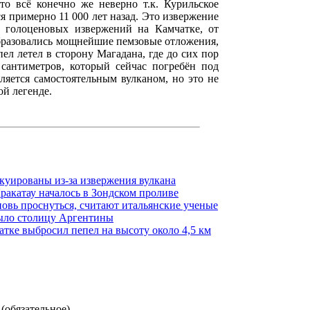
то всё конечно же неверно т.к. Курильское
ся примерно 11 000 лет назад. Это извержение
 голоценовых извержений на Камчатке, от
образовались мощнейшие пемзовые отложения,
ел летел в сторону Магадана, где до сих пор
 сантиметров, который сейчас погребён под
ляется самостоятельным вулканом, но это не
ой легенде.
куированы из-за извержения вулкана
ракатау началось в Зондском проливе
овь проснуться, считают итальянские ученые
рыло столицу Аргентины
тке выбросил пепел на высоту около 4,5 км
(обязательное)