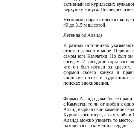
активный из курильских вулканов
верхушку конуса. Последнее извер
Несколько паразитических конусо
49 до 315 м высотой.
Легенда об Алаиде
В разных источниках указывают
стоит отдельно в море. Первонач
самом юге Камчатки. Но был он 
соседям. И соседние горы изгнали
что он был изгнан за красоту.
формой своего конуса и прави
японские поэты и художники сп
поисках вдохновения.
Формы Алаида даже более правиль
с Камчатки то ли от любви к одно
Алаид вырвал своё каменное серд
Курильского озера, а сам ушёл в
Алаида можно увидеть то место, 
находится его каменное сердце.