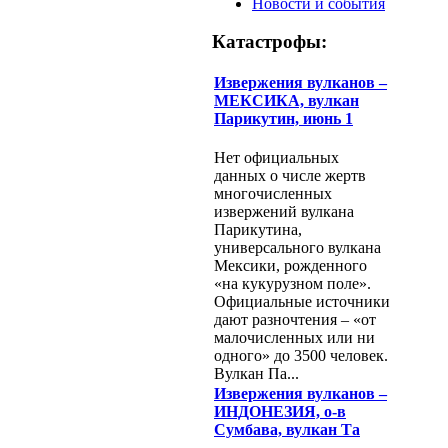
Новости и события
Катастрофы:
Извержения вулканов –
МЕКСИКА, вулкан
Парикутин, июнь 1
Нет официальных
данных о числе жертв
многочисленных
извержений вулкана
Парикутина,
универсального вулкана
Мексики, рожденного
«на кукурузном поле».
Официальные источники
дают разночтения – «от
малочисленных или ни
одного» до 3500 человек.
Вулкан Па...
Извержения вулканов –
ИНДОНЕЗИЯ, о-в
Сумбава, вулкан Та