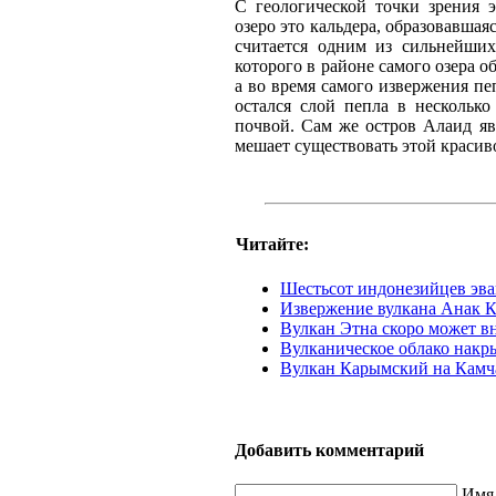
С геологической точки зрения э
озеро это кальдера, образовавшая
считается одним из сильнейших
которого в районе самого озера 
а во время самого извержения пеп
остался слой пепла в несколько
почвой. Сам же остров Алаид яв
мешает существовать этой красив
Читайте:
Шестьсот индонезийцев эва
Извержение вулкана Анак К
Вулкан Этна скоро может вн
Вулканическое облако нак
Вулкан Карымский на Камча
Добавить комментарий
Имя 