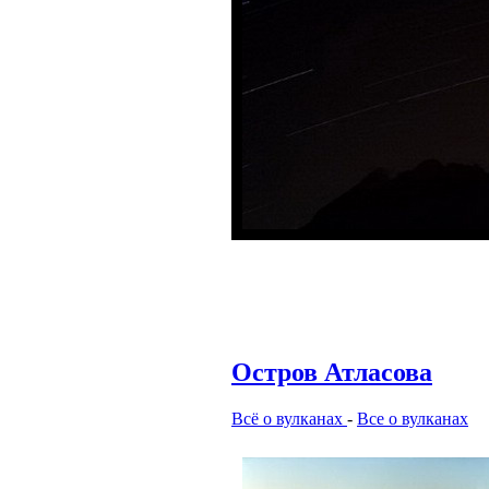
Остров Атласова
Всё о вулканах
-
Все о вулканах