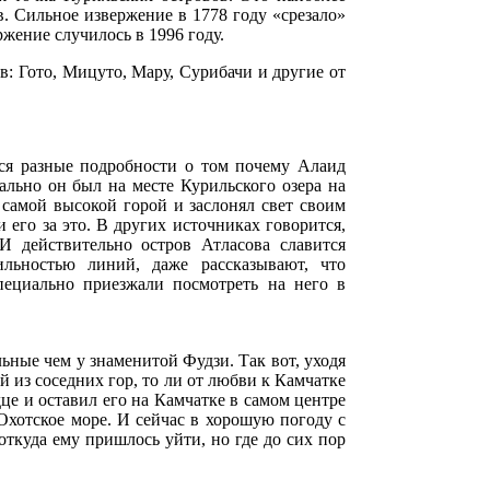
. Сильное извержение в 1778 году «срезало»
жение случилось в 1996 году.
в: Гото, Мицуто, Мару, Сурибачи и другие от
ся разные подробности о том почему Алаид
ально он был на месте Курильского озера на
самой высокой горой и заслонял свет своим
 его за это. В других источниках говорится,
 И действительно остров Атласова славится
льностью линий, даже рассказывают, что
ециально приезжали посмотреть на него в
ные чем у знаменитой Фудзи. Так вот, уходя
й из соседних гор, то ли от любви к Камчатке
це и оставил его на Камчатке в самом центре
 Охотское море. И сейчас в хорошую погоду с
откуда ему пришлось уйти, но где до сих пор