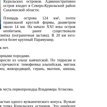
Курильских островов. Административно
остров входит в Северо-Курильский район
Сахалинской области.
Площадь острова 124 км², почти
правильной круглой формы, диаметром
около 14 км. На начало XXI века остров
необитаем, ранее существовали
вятка (пограничная застава). В 20 км юго-
дится более крупный Парамушир.
к нет.
горными породами.
росли из ольхи камчатской. По террасам и
стречаются: тимофеевка альпийская, мятлик
рец живородящий, герань, мытник, шикша,
 в честь первопроходца Владимира Атласова.
частью одного вулканического конуса. Вулкан
я точка Курильских островов. Это наиболее