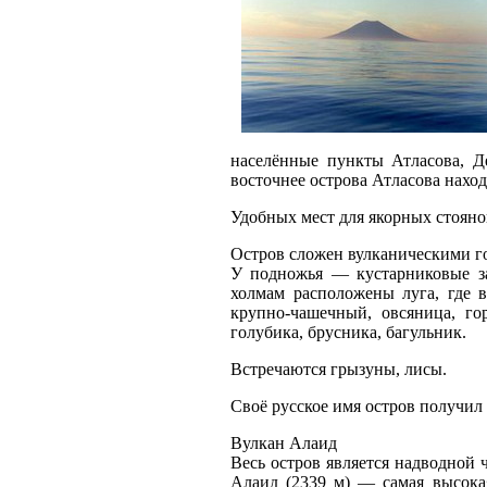
населённые пункты Атласова, Де
восточнее острова Атласова нахо
Удобных мест для якорных стояно
Остров сложен вулканическими 
У подножья — кустарниковые за
холмам расположены луга, где в
крупно-чашечный, овсяница, го
голубика, брусника, багульник.
Встречаются грызуны, лисы.
Своё русское имя остров получил
Вулкан Алаид
Весь остров является надводной 
Алаид (2339 м) — самая высока