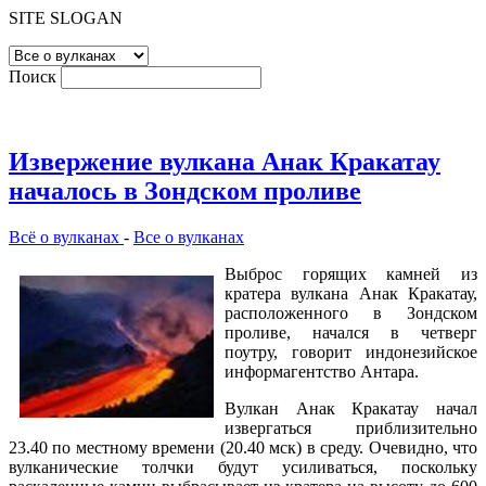
SITE SLOGAN
Поиск
Извержение вулкана Анак Кракатау
началось в Зондском проливе
Всё о вулканах
-
Все о вулканах
Выброс горящих камней из
кратера вулкана Анак Кракатау,
расположенного в Зондском
проливе, начался в четверг
поутру, говорит индонезийское
информагентство Антара.
Вулкан Анак Кракатау начал
извергаться приблизительно
23.40 по местному времени (20.40 мск) в среду. Очевидно, что
вулканические толчки будут усиливаться, поскольку