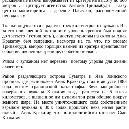
раскаленные камни выбрасывает из кратера на высоту до 600
метров , - цитирует агентство Антона Трипамбуди - главу
центра мониторинга в деревне Пасауран, расположенной
неподалеку.
Толчки ощущаются в радиусе трех километров от вулкана. Из-
за его повышенной активности уровень тревоги был поднят
до третьего ( готовность ), а доступ туристам на склоны Анак
Кракатау был запрещен, несмотря на то, что, по словам
Трипамбуди, выброс горящих камней из кратера представляет
собой великолепное зрелище, особенно ночью .
Рядом с вулканом нет деревень, поэтому угрозы для жизни
людей нет.
Район разделяющего острова Суматра и Ява Зондского
пролива, где расположен Анак Кракатау, стал в августе 1883
года местом грандиозной катастрофы. Звук мощнейшего
извержения вулкана Кракатау тогда разнесся на 5 тысяч
километров, а вызванное им цунами три раза обошло вокруг
земного шара. На месте уничтожившего себя собственным
взрывом вулкана в 30-х годах прошлого века начал расти
новый - Анак Кракатау, что по-индонезийски означает Сын
Кракатау .