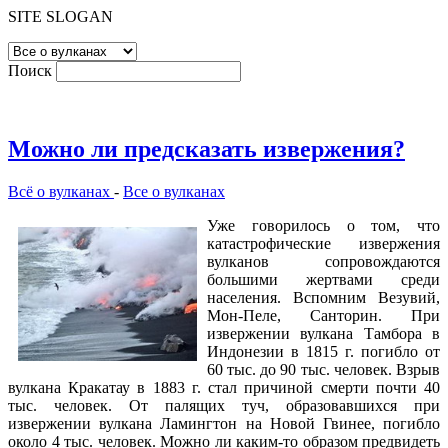
SITE SLOGAN
Поиск
Можно ли предсказать извержения?
Всё о вулканах
-
Все о вулканах
Уже говорилось о том, что
катастрофические извержения
вулканов сопровождаются
большими жертвами среди
населения. Вспомним Везувий,
Мон-Пеле, Санторин. При
извержении вулкана Тамбора в
Индонезии в 1815 г. погибло от
60 тыс. до 90 тыс. человек. Взрыв
вулкана Кракатау в 1883 г. стал причиной смерти почти 40
тыс. человек. От палящих туч, образовавшихся при
извержении вулкана Ламингтон на Новой Гвинее, погибло
около 4 тыс. человек. Можно ли каким-то образом предвидеть