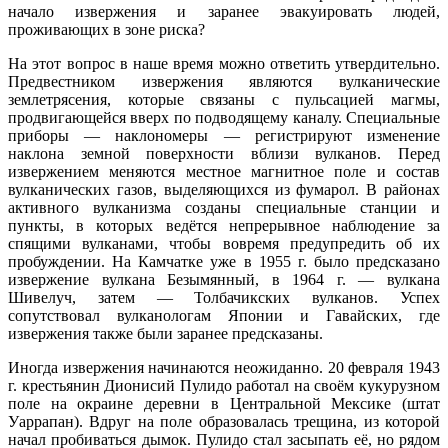
начало извержения и заранее эвакуировать людей,
проживающих в зоне риска?
На этот вопрос в наше время можно ответить утвердительно.
Предвестником извержения являются вулканические
землетрясения, которые связаны с пульсацией магмы,
продвигающейся вверх по подводящему каналу. Специальные
приборы — наклономеры — регистрируют изменение
наклона земной поверхности вблизи вулканов. Перед
извержением меняются местное магнитное поле и состав
вулканических газов, выделяющихся из фумарол. В районах
активного вулканизма созданы специальные станции и
пункты, в которых ведётся непрерывное наблюдение за
спящими вулканами, чтобы вовремя предупредить об их
пробуждении. На Камчатке уже в 1955 г. было предсказано
извержение вулкана Безымянный, в 1964 г. — вулкана
Шивелуч, затем — Толбачикских вулканов. Успех
сопутствовал вулканологам Японии и Гавайских, где
извержения также были заранее предсказаны.
Иногда извержения начинаются неожиданно. 20 февраля 1943
г. крестьянин Дионисий Пулидо работал на своём кукурузном
поле на окраине деревни в Центральной Мексике (штат
Уаррапан). Вдруг на поле образовалась трещина, из которой
начал пробиваться дымок. Пулидо стал засыпать её, но рядом