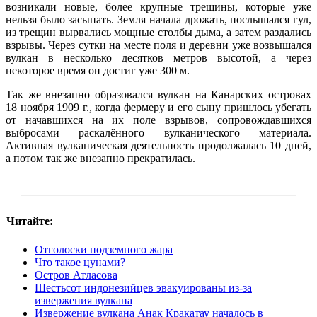
возникали новые, более крупные трещины, которые уже
нельзя было засыпать. Земля начала дрожать, послышался гул,
из трещин вырвались мощные столбы дыма, а затем раздались
взрывы. Через сутки на месте поля и деревни уже возвышался
вулкан в несколько десятков метров высотой, а через
некоторое время он достиг уже 300 м.
Так же внезапно образовался вулкан на Канарских островах
18 ноября 1909 г., когда фермеру и его сыну пришлось убегать
от начавшихся на их поле взрывов, сопровождавшихся
выбросами раскалённого вулканического материала.
Активная вулканическая деятельность продолжалась 10 дней,
а потом так же внезапно прекратилась.
Читайте:
Отголоски подземного жара
Что такое цунами?
Остров Атласова
Шестьсот индонезийцев эвакуированы из-за
извержения вулкана
Извержение вулкана Анак Кракатау началось в