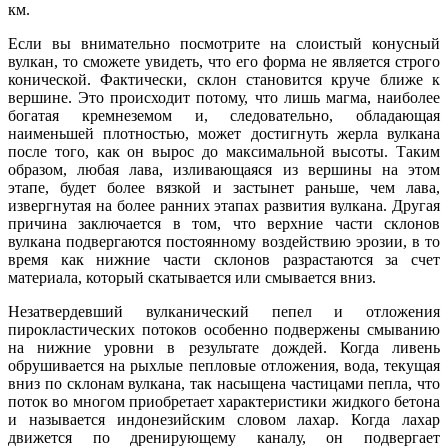
км.
Если вы внимательно посмотрите на слоистый конусный
вулкан, то сможете увидеть, что его форма не является строго
конической. Фактически, склон становится круче ближе к
вершине. Это происходит потому, что лишь магма, наиболее
богатая кремнеземом и, следовательно, обладающая
наименьшей плотностью, может достигнуть жерла вулкана
после того, как он вырос до максимальной высоты. Таким
образом, любая лава, изливающаяся из вершины на этом
этапе, будет более вязкой и застынет раньше, чем лава,
извергнутая на более ранних этапах развития вулкана. Другая
причина заключается в том, что верхние части склонов
вулкана подвергаются постоянному воздействию эрозии, в то
время как нижние части склонов разрастаются за счет
материала, который скатывается или смывается вниз.
Незатвердевший вулканический пепел и отложения
пирокластических потоков особенно подвержены смыванию
на нижние уровни в результате дождей. Когда ливень
обрушивается на рыхлые пепловые отложения, вода, текущая
вниз по склонам вулкана, так насыщена частицами пепла, что
поток во многом приобретает характеристики жидкого бетона
и называется индонезийским словом лахар. Когда лахар
движется по дренирующему каналу, он подвергает