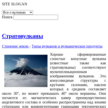
SITE SLOGAN
Поиск
Стратовулканы
Строение земли
-
Типы вулканов и вулканические продукты
Хорошо сформированные
слоистые конусные вулканы
(известные также как
стратовулканы) соответствуют
мультипликационным
изображениям вулканов. Это
конусовидные структуры с
крутыми склонами, наклон
которых в среднем составляет
около 30°, но может превышать 40° около вершины. Они
питаются из магматических камер преимущественно
андезитового состава и особенно распространены над зонами
субдукции или конвергентными границами тектонических