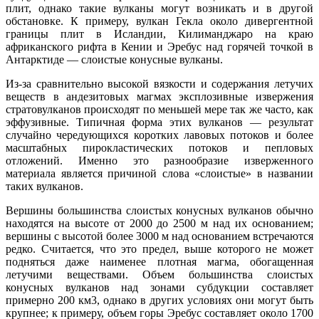
плит, однако такие вулканы могут возникать и в другой
обстановке. К примеру, вулкан Гекла около дивергентной
границы плит в Исландии, Килиманджаро на краю
африканского рифта в Кении и Эребус над горячей точкой в
Антарктиде — слоистые конусные вулканы.
Из-за сравнительно высокой вязкости и содержания летучих
веществ в андезитовых магмах эксплозивные извержения
стратовулканов происходят по меньшей мере так же часто, как
эффузивные. Типичная форма этих вулканов — результат
случайно чередующихся коротких лавовых потоков и более
масштабных пирокластических потоков и пепловых
отложений. Именно это разнообразие изверженного
материала является причиной слова «слоистые» в названии
таких вулканов.
Вершины большинства слоистых конусных вулканов обычно
находятся на высоте от 2000 до 2500 м над их основанием;
вершины с высотой более 3000 м над основанием встречаются
редко. Считается, что это предел, выше которого не может
подняться даже наименее плотная магма, обогащенная
летучими веществами. Объем большинства слоистых
конусных вулканов над зонами субдукции составляет
примерно 200 км3, однако в других условиях они могут быть
крупнее; к примеру, объем горы Эребус составляет около 1700