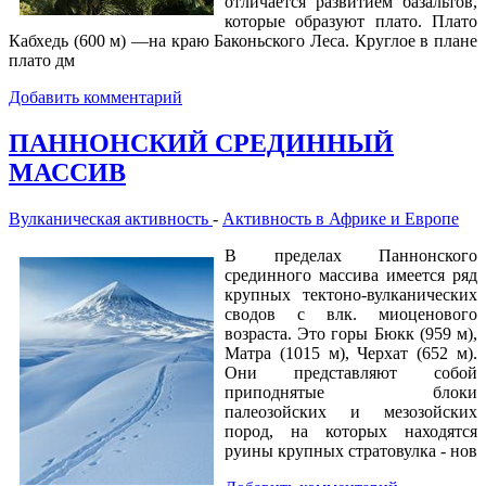
отличается развитием базальтов,
которые образуют плато. Плато
Кабхедь (600 м) —на краю Баконьского Леса. Круглое в плане
плато дм
Добавить комментарий
ПАННОНСКИЙ СРЕДИННЫЙ
МАССИВ
Вулканическая активность
-
Активность в Африке и Европе
В пределах Паннонского
срединного массива имеется ряд
крупных тектоно-вулканических
сводов с влк. миоценового
возраста. Это горы Бюкк (959 м),
Матра (1015 м), Черхат (652 м).
Они представляют собой
приподнятые блоки
палеозойских и мезозойских
пород, на которых находятся
руины крупных стратовулка - нов