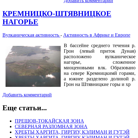
Добавить комментарий
КРЕМНИЦКО-ШТЯВНИЦКОЕ
НАГОРЬЕ
Вулканическая активность
-
Активность в Африке и Европе
В бассейне среднего течения р.
Грон (левый приток Дуная)
расположено вулканическое
нагорье, сложенное
миоценовыми влк. Образовано
на севере Кремницкимй горами,
а южнее разделено долиной р.
Грон на Штявницкие горы и хр
Добавить комментарий
Еще статьи...
ПРЕШОВ-ТОКАЙСКАЯ ЗОНА
СЕВЕРНАЯ РАЗЛОМНАЯ ЗОНА
ХРЕБТЫ ХАРГИТА, ГИРГИУ, КЭЛИМАН И ГУТЭЙ
ХРЕБТЫ ХАРГИТА, ГИРГИУ, КЭЛИМАН И ГУТЭЙ