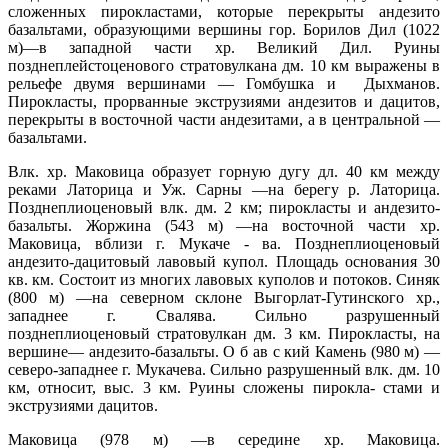
сложенных пирокластами, которые перекрыты андезито
базальтами, образующими вершины гор. Борилов Дил (1022
м)—в западной части хр. Великий Дил. Руины
позднеплейстоценового стратовулкана дм. 10 км выражены в
рельефе двумя вершинами — Гомбушка и Дыхманов.
Пирокласты, прорванные экструзиями андезитов и дацитов,
перекрыты в восточной части андезитами, а в центральной —
базальтами.
Влк. хр. Маковица образует горную дугу дл. 40 км между
реками Латорица и Уж. Сарны —на берегу р. Латорица.
Позднеплиоценовый влк. дм. 2 км; пирокласты и андезито-
базальты. Жоржина (543 м) —на восточной части хр.
Маковица, вблизи г. Мукаче - ва. Позднеплиоценовый
андезито-дацитовый лавовый купол. Площадь основания 30
кв. км. Состоит из многих лавовых куполов и потоков. Синяк
(800 м) —на северном склоне Выгорлат-Гутинского хр.,
западнее г. Свалява. Сильно разрушенный
позднеплиоценовый стратовулкан дм. 3 км. Пирокласты, на
вершине— андезито-базальты. О б ав с кий Камень (980 м) —
северо-западнее г. Мукачева. Сильно разрушенный влк. дм. 10
км, относит, выс. 3 км. Руины сложены пирокла- стами и
экструзиями дацитов.
Маковица (978 м) —в середине хр. Маковица.