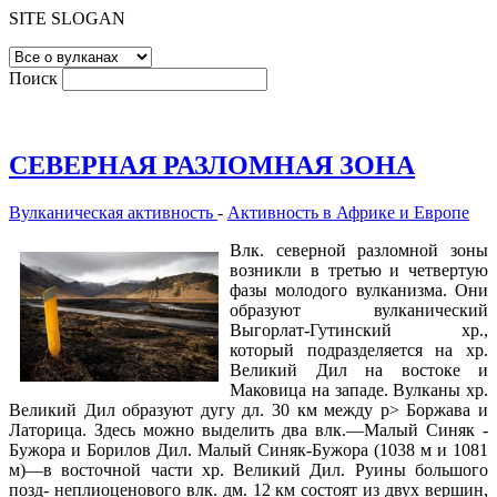
SITE SLOGAN
Поиск
СЕВЕРНАЯ РАЗЛОМНАЯ ЗОНА
Вулканическая активность
-
Активность в Африке и Европе
Влк. северной разломной зоны
возникли в третью и четвертую
фазы молодого вулканизма. Они
образуют вулканический
Выгорлат-Гутинский хр.,
который подразделяется на хр.
Великий Дил на востоке и
Маковица на западе. Вулканы хр.
Великий Дил образуют дугу дл. 30 км между р> Боржава и
Латорица. Здесь можно выделить два влк.—Малый Синяк -
Бужора и Борилов Дил. Малый Синяк-Бужора (1038 м и 1081
м)—в восточной части хр. Великий Дил. Руины большого
позд- неплиоценового влк. дм. 12 км состоят из двух вершин,