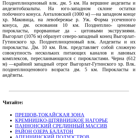
Позднеплиоценовый влк. дм. 5 км. На вершине андезиты и
андезитобазальты. На юго-западном склоне остатки
побочного конуса. Анталовский (1000 м) —на западном конце
хр. Маковица, на левобережье р. Уж. Форма усеченного
конуса, дм. основания 10 км. Позднеплио- ценовые
пирокласты, прорванные да - цитовыми экструзиями.
Выгорлат (1076 м) образует северо-западный конец Выгорлат-
Гутинского хр. Позднеплиоценовый влк. Андезиты и их
пирокласты. Дм. 10 км. Влк. представляет собой сложную
совокупность нескольких питающих каналов и лавовых
комплексов, переслаивающихся с пирокластами. Черна (612
м) —крайний западный отрог Выгорлат-Гутинского хр. Влк.
позднеплиоценового возраста дм. 5 км. Пирокласты и
андёзиты.
Читайте:
ПРЕШОВ-ТОКАЙСКАЯ ЗОНА
КРЕМНИЦКО-ШТЯВНИЦКОЕ НАГОРЬЕ
ПАННОНСКИЙ СРЕДИННЫЙ МАССИВ
РАЙОН ОЗЕРА БАЛАТОН
АПЕННИНСКИЙ ПОЛУОСТРОВ