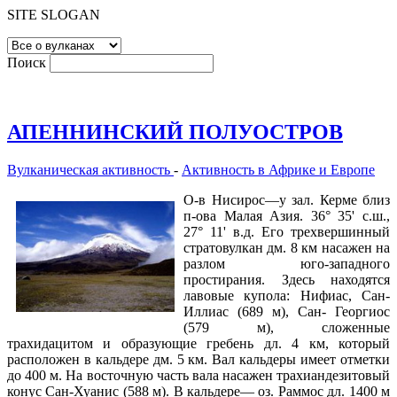
SITE SLOGAN
Поиск
АПЕННИНСКИЙ ПОЛУОСТРОВ
Вулканическая активность
-
Активность в Африке и Европе
О-в Нисирос—у зал. Керме близ
п-ова Малая Азия. 36° 35' с.ш.,
27° 11' в.д. Его трехвершинный
стратовулкан дм. 8 км насажен на
разлом юго-западного
простирания. Здесь находятся
лавовые купола: Нифиас, Сан-
Иллиас (689 м), Сан- Георгиос
(579 м), сложенные
трахидацитом и образующие гребень дл. 4 км, который
расположен в кальдере дм. 5 км. Вал кальдеры имеет отметки
до 400 м. На восточную часть вала насажен трахиандезитовый
конус Сан-Хуанис (588 м). В кальдере— оз. Раммос дл. 1400 м