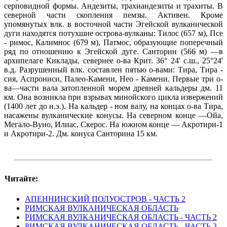
серповидной формы. Андезиты, трахиандезиты и трахиты. В
северной части скопления пемзы. Активен. Кроме
упомянутых влк. в восточной части Эгейской вулканической
дуги находятся потухшие острова-вулканы: Тилос (657 м), Псе
- римос, Калимнос (679 м), Патмос, образующие поперечный
ряд по отношению к Эгейской дуге. Санторин (566 м) —в
архипелаге Киклады, севернее о-ва Крит. 36° 24' с.ш., 25°24'
в.д. Разрушенный влк. составлен пятью о-вами: Тира, Тира -
сия, Аспрониси, Палео-Камени, Нео - Камени. Первые три о-
ва—части вала затопленной морем древней кальдеры дм. 11
км. Она возникла при взрывах минойского цикла извержений
(1400 лет до н.э.). На кальдер - ном валу, на концах о-ва Тира,
насажены вулканические конусы. На северном конце —Ойа,
Мегало-Вуно, Илиас, Скерос. На южном конце — Акротири-1
и Акротири-2. Дм. конуса Санторина 15 км.
Читайте:
АПЕННИНСКИЙ ПОЛУОСТРОВ - ЧАСТЬ 2
РИМСКАЯ ВУЛКАНИЧЕСКАЯ ОБЛАСТЬ
РИМСКАЯ ВУЛКАНИЧЕСКАЯ ОБЛАСТЬ - ЧАСТЬ 2
РИМСКАЯ ВУЛКАНИЧЕСКАЯ ОБЛАСТЬ - ЧАСТЬ 3