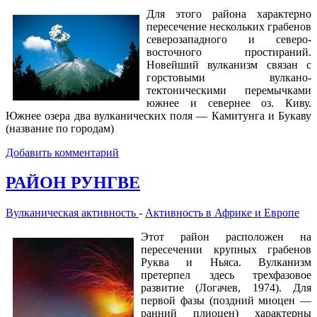
Для этого района характерно
пересечение нескольких грабенов
северозападного и северо-
восточного простираний.
Новейший вулканизм связан с
горстовыми вулкано-
тектоническими перемычками
южнее и севернее оз. Киву.
Южнее озера два вулканических поля — Камитунга и Букаву
(название по городам)
Добавить комментарий
РАЙОН РУНГВЕ
Вулканическая активность
-
Активность в Африке и Европе
Этот район расположен на
пересечении крупных грабенов
Руква и Ньяса. Вулканизм
претерпел здесь трехфазовое
развитие (Логачев, 1974). Для
первой фазы (поздний миоцен —
ранний плиоцен) характерны