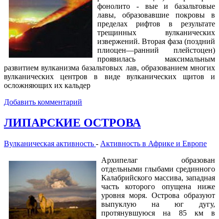
фонолито - вые и базальтовые
лавы, образовавшие покровы в
пределах рифтов в результате
трещинных вулканических
извержений. Вторая фаза (поздний
плиоцен—ранний плейстоцен)
проявилась максимальным
развитием вулканизма базальтовых лав, образованием многих
вулканических центров в виде вулканических щитов и
осложняющих их кальдер
Добавить комментарий
ЛИПАРСКИЕ ОСТРОВА
Вулканическая активность
-
Активность в Африке и Европе
Архипелаг образован
отдельными глыбами срединного
Калабрийского массива, западная
часть которого опущена ниже
уровня моря. Острова образуют
выпуклую на юг дугу,
протянувшуюся на 85 км в