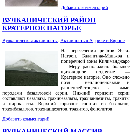
Добавить комментарий
ВУЛКАНИЧЕСКИЙ РАЙОН
КРАТЕРНОЕ НАГОРЬЕ
Вулканическая активность
-
Активность в Африке и Европе
На пересечении рифтов Эяси-
Натрон, Балангида-Маньяра и
поперечной зоны Килиманджаро
— Меру расположено большое
щитовидное поднятие —
Кратерное нагорье. Оно сложено
позд - неплиоценовыми и
раннеплейстоцено - выми
породами базальтовой серии. Нижний горизонт серии
составляют базальты, трахибазальты, трахиандезиты, трахиты
и пирокласты. Верхний горизонт состоит из базальтов,
трахибазальтов, трахиандезитов, трахитов, фонолитов
Добавить комментарий
ВУЛКАНИЧЕСКИЙ МАССИВ