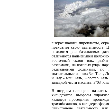
выбрасывались пирокласты, обра
прекратил свою деятельность. 
находятся рои базальтовых да
отличаются наименьшей щелочно
восточный склон влк. разби
разломами, на которых ряды пар
радиальными долинами, по к
значительные из них: Зее Таль, Л
и Нау - ман Таль, Форстер Таль
западной части массива. 3°03' ю.ш.,
В позднем плиоцене начались и
хиандезитов, выбросы пироклас
кальдера проседания, происхо
трахибазальтов, в кальдере сфор
плейстоцене деятельность вл