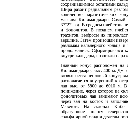
сохранившимися остатками кальд
Шира разбит радиальным разлом
количество паразитических кон
массива Килиманджаро. Самый м
37°22' в.д. В среднем плейстоцен
и фонолитов. В позднем плейст
трахитов, выбросы их пирокласт
вершине. Затем произошли изве
разломам кальдерного кольца и
продолжались. Сформировался к
внутри кальдеры, возникли параз
Главный конус расположен на о
Килиманджаро, выс. 400 м. Дм.
возвышается пепловый конус; вы
располагается внутренний крат
лав выс. от 5800 до 6010 м. В
понижение, через которое на ск
фонолитовых лав занимают всю
через вал на восток и заполн
Мавензи. На склонах Кибо м
образующие полосу северо-за
сольфатарной стадии деятельност