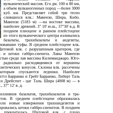
вулканический массив. Его дм. 100 и 80 км,
а объем вулканогенных пород —более 3000
куб. км. Представляет собой три тесно
слившихся влк.: Мавензи, Шира, Кибо.
Мавензи (5183 м) —на востоке массива,
наиболее древний. 3° 10' ю.ш., 37°30' в.д. В
позднем плиоцене и раннем плейстоцене
из этого вулканического центра изливались
базальты, трахибазальты и андезиты,
зовавшие туфы. В среднем плейстоцене влк.
Щитовой влк. с разрушенным кратером, где
ек и штоки габбро-сиенита. Лавы Мавензи
стью среди лав массива Килиманджаро. Юго-
т радиально расходящимися от вершины
азитических конусов. Склоны влк. рассечены
оторым спускаются ледники. Наиболее
иттл Барранко и Грейт Барранко, Либерт Таль
 и Дрейспит - цаг Таль. Шира (4008 м) — в
 37° 12' в. д.
злияния базальтов, трахибазальтов и тра-
тов. В среднем плейстоцене образовалась
дили новые извержения трахиандезитов и
мировались штоки габбро-сиенитов. В позднем
к. прекратилась. Щитовой влк. с плохо