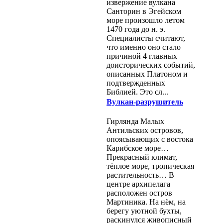
извержение вулкана
Санторин в Эгейском
море произошло летом
1470 года до н. э.
Специалисты считают,
что именно оно стало
причиной 4 главных
доисторических событий,
описанных Платоном и
подтвержденных
Библией. Это сл...
Вулкан-разрушитель
Гирлянда Малых
Антильских островов,
опоясывающих с востока
Карибское море…
Прекрасный климат,
тёплое море, тропическая
растительность… В
центре архипелага
расположен остров
Мартиника. На нём, на
берегу уютной бухты,
раскинулся живописный