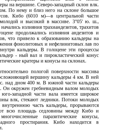
еры на вершине. Северо-западный склон влк.
ом. По нему и близ него на склоне большое
усов. Кибо (6010 м)—в центральной части
олодой и высокий в массиве. 3°05' ю. ш.,
е начались излияния трахиандезитов, трахитов
оцене продолжались излияния андезитов и
ов, что привело к образованию кальдеры на
ржения фонолитовых и нефелинитовых лав по
 внутри кальдеры. В голоцене эти процессы
альдер - ный вал и пирокластический конус
итические кратеры и конусы на склонах.
тносительно пологой поверхности массива
 осложняющей вершину кальдеры 4 км. В ней
с. над дном 400 м. В южной части кальдеры
ер. Он окружен гребневидным валом молодых
 юго-западной части вала имеется широкое
лоны влк, стекают ледники. Потоки молодых
 внутреннюю часть кальдеры, прорываются
яют всю площадь седловины между Кибо и
ногочисленные паразитические конусы,
падного простирания. Кибо находится в
и.