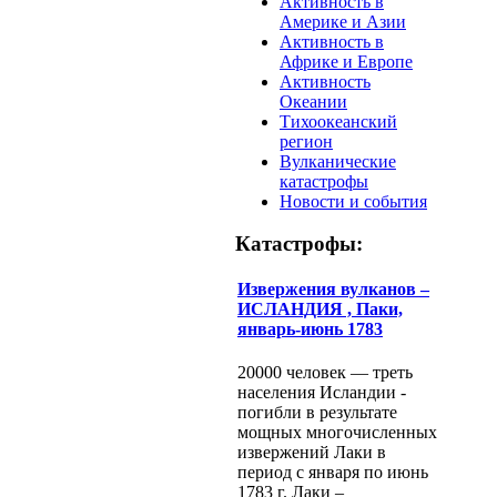
Активность в
Америке и Азии
Активность в
Африке и Европе
Активность
Океании
Тихоокеанский
регион
Вулканические
катастрофы
Новости и события
Катастрофы:
Извержения вулканов –
ИСЛАНДИЯ , Паки,
январь-июнь 1783
20000 человек — треть
населения Исландии -
погибли в результате
мощных многочисленных
извержений Лаки в
период с января по июнь
1783 г. Лаки –