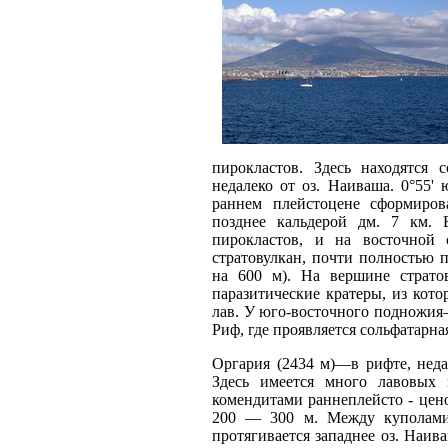
пирокластов. Здесь находятся 
недалеко от оз. Наиваша. 0°55' 
раннем плейстоцене сформиро
позднее кальдерой дм. 7 км. 
пирокластов, и на восточной 
стратовулкан, почти полностью 
на 600 м). На вершине стратов
паразитические кратеры, из кот
лав. У юго-восточного подножи
Риф, где проявляется сольфатарна
Оргария (2434 м)—в рифте, недале
Здесь имеется много лавовых 
комендитами раннеплейсто - цено
200 — 300 м. Между куполами 
протягивается западнее оз. Наива