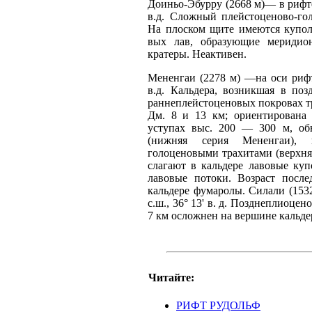
Доиньо-Эбурру (2668 м)— в рифте,
в.д. Сложный плейстоценово-го
На плоском щите имеются купол
вых лав, образующие меридио
кратеры. Неактивен.
Мененгаи (2278 м) —на оси рифта,
в.д. Кальдера, возникшая в по
раннеплейстоценовых покровах т
Дм. 8 и 13 км; ориентирована 
уступах выс. 200 — 300 м, об
(нижняя серия Мененгаи), 
голоценовыми трахитами (верхня
слагают в кальдере лавовые ку
лавовые потоки. Возраст после
кальдере фумаролы. Силали (1532
с.ш., 36° 13' в. д. Позднеплиоц
7 км осложнен на вершине кальдер
Читайте:
РИФТ РУДОЛЬФ