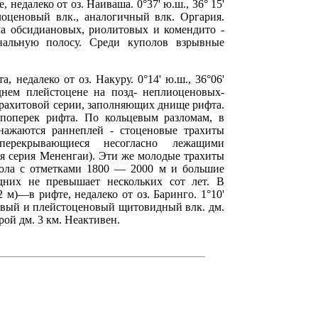
 недалеко от оз. Наиваша. 0°37' ю.ш., 36° 15'
лоценовый влк., аналогичный влк. Оргария.
а обсидиановых, риолитовых и комендито -
нальную полосу. Среди куполов взрывные
 недалеко от оз. Накуру. 0°14' ю.ш., 36°06'
зднем плейстоцене на позд- неплиоценовых-
рахитовой серии, заполняющих днище рифта.
поперек рифта. По кольцевым разломам, в
нажаются раннеплей - стоценовые трахиты
перекрывающиеся несогласно лежащими
я серия Мененгаи). Эти же молодые трахиты
пола с отметками 1800 — 2000 м и большие
дних не превышает нескольких сот лет. В
 м)—в рифте, недалеко от оз. Баринго. 1°10'
еновый и плейстоценовый щитовидный влк. дм.
ой дм. 3 км. Неактивен.