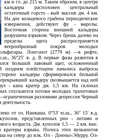
км и гл. до 215 м. Таким образом, в центре
кальдеры расположен центральный
остаточный горсто - вый массив дм. 4 км.
На дне кольцевого грабена периодические
извержения, действуют фу - маролы.
Восточная сторона внешней кальдеры
разрушена взрывом. Через брешь далеко на
пределы щита распространяется
веерообразный покров молодых
сольфатары. Лонгонот (2779 м) —в рифте,
ю.ш., 36°25' в. д. В первые фазы развития в
вался большой лавовый щит, осложненный
В позднем плейстоцене начались выбросы
стороне кальдеры сформировался большой
перекрывший кальдеру (возвышается над ней
ул - кана кратер дм. 1,5 км. На склонах
орых спускаются потоки молодых трахитовых
я—ограниченная разломами депрессия Черный
я деятельность.
ко от оз. Наиваша. 0°53' ю.ш., 36° 15' в.д.
куполов, представленных рио - литами и
вого возраста. Дм. куполов 1,5 — 2 км, выс.
кратеры взрыва. Полоса этих вулканитов
ша на север до влк. Ол - Доиньо-Эбурру. Ол-