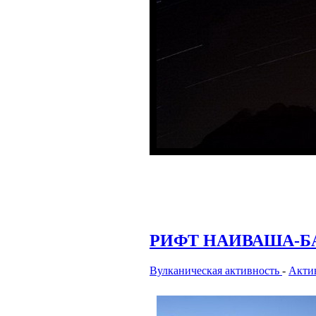
РИФТ НАИВАША-Б
Вулканическая активность
-
Актив