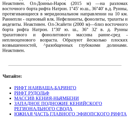
Неактивен. Ол-Доиньо-Нарок (2015 м) —на разломах
восточного борта рифта Натрон. 1°45' ю.ш., 36°40' в.д. Руины,
протягивающиеся в меридиональном направлении на 10 км.
Раннепли - оценовый влк. Нефелиниты, фонолиты, трахиты и
андезиты. Неактивен. Ол-Эсайети (2000 м)—близ восточного
борта рифта Натрон. 1°30' ю. ш., 36° 32' в. д. Руины
трахитового и фонолитового массива ранне-сред -
неплиоценового возраста. Образуют йесколько плоских
возвышенностей, ^разобщенных глубокими долинами.
Неактивен.
Читайте:
РИФТ НАИВАША-БАРИНГО
РИФТ РУДОЛЬФ
МАССИВ КЕНИЯ-НЬЯМБЕНИ
ЗАПАДНОЕ ПОДНОЖИЕ КЕНИЙСКОГО
РЕГИОНАЛЬНОГО СВОДА
ЮЖНАЯ ЧАСТЬ ГЛАВНОГО ЭФИОПСКОГО РИФТА