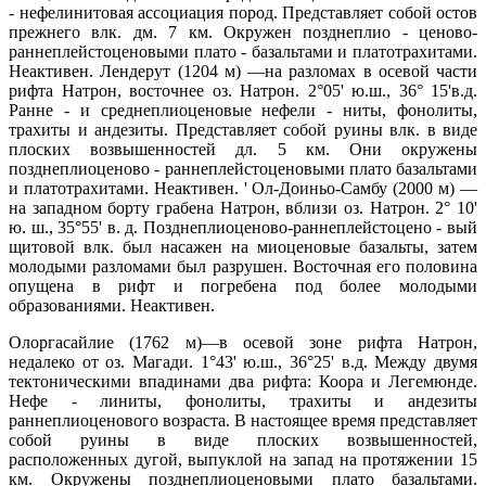
- нефелинитовая ассоциация пород. Представляет собой остов
прежнего влк. дм. 7 км. Окружен позднеплио - ценово-
раннеплейстоценовыми плато - базальтами и платотрахитами.
Неактивен. Лендерут (1204 м) —на разломах в осевой части
рифта Натрон, восточнее оз. Натрон. 2°05' ю.ш., 36° 15'в.д.
Ранне - и среднеплиоценовые нефели - ниты, фонолиты,
трахиты и андезиты. Представляет собой руины влк. в виде
плоских возвышенностей дл. 5 км. Они окружены
позднеплиоценово - раннеплейстоценовыми плато базальтами
и платотрахитами. Неактивен. ' Ол-Доиньо-Самбу (2000 м) —
на западном борту грабена Натрон, вблизи оз. Натрон. 2° 10'
ю. ш., 35°55' в. д. Позднеплиоценово-раннеплейстоцено - вый
щитовой влк. был насажен на миоценовые базальты, затем
молодыми разломами был разрушен. Восточная его половина
опущена в рифт и погребена под более молодыми
образованиями. Неактивен.
Олоргасайлие (1762 м)—в осевой зоне рифта Натрон,
недалеко от оз. Магади. 1°43' ю.ш., 36°25' в.д. Между двумя
тектоническими впадинами два рифта: Коора и Легемюнде.
Нефе - линиты, фонолиты, трахиты и андезиты
раннеплиоценового возраста. В настоящее время представляет
собой руины в виде плоских возвышенностей,
расположенных дугой, выпуклой на запад на протяжении 15
км. Окружены позднеплиоценовыми плато базальтами.