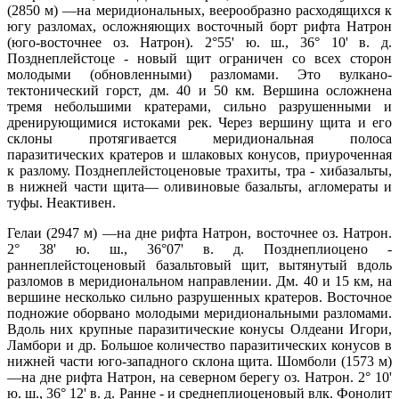
(2850 м) —на меридиональных, веерообразно расходящихся к
югу разломах, осложняющих восточный борт рифта Натрон
(юго-восточнее оз. Натрон). 2°55' ю. ш., 36° 10' в. д.
Позднеплейстоце - новый щит ограничен со всех сторон
молодыми (обновленными) разломами. Это вулкано-
тектонический горст, дм. 40 и 50 км. Вершина осложнена
тремя небольшими кратерами, сильно разрушенными и
дренирующимися истоками рек. Через вершину щита и его
склоны протягивается меридиональная полоса
паразитических кратеров и шлаковых конусов, приуроченная
к разлому. Позднеплейстоценовые трахиты, тра - хибазальты,
в нижней части щита— оливиновые базальты, агломераты и
туфы. Неактивен.
Гелаи (2947 м) —на дне рифта Натрон, восточнее оз. Натрон.
2° 38' ю. ш., 36°07' в. д. Позднеплиоцено -
раннеплейстоценовый базальтовый щит, вытянутый вдоль
разломов в меридиональном направлении. Дм. 40 и 15 км, на
вершине несколько сильно разрушенных кратеров. Восточное
подножие оборвано молодыми меридиональными разломами.
Вдоль них крупные паразитические конусы Олдеани Игори,
Ламбори и др. Большое количество паразитических конусов в
нижней части юго-западного склона щита. Шомболи (1573 м)
—на дне рифта Натрон, на северном берегу оз. Натрон. 2° 10'
ю. ш., 36° 12' в. д. Ранне - и среднеплиоценовый влк. Фонолит