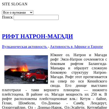
SITE SLOGAN
Поиск
РИФТ НАТРОН-МАГАДИ
Вулканическая активность
-
Активность в Африке и Европе
Южнее оз. Натрон и Магади
рифт Эяси-Натрон сочленяется с
боковым рифтом Балангида-
Маньяра и образует сложную
блоковую структуру Натрон-
Магади. Рифт этот протягивается
на север по оси Кенийского
свода. Его днище выстлано
платотрахи - тами верхнего плиоцена — нижнего
плейстоцена. В районе оз. Магади мощность их 250 м. В
рифте расположены плейстоценовые влк.: Кетум - байне,
Гелаи, Шомболи, Ол-Доиньо - Самбу, Лендерут,
Олоргезайлие, Ол - Доиньо-Нарок, Ол-Эсайети. Кетумбайне