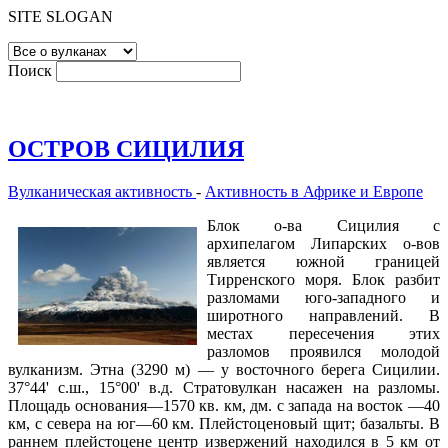
SITE SLOGAN
Поиск
ОСТРОВ СИЦИЛИЯ
Вулканическая активность
-
Активность в Африке и Европе
Блок о-ва Сицилия с
архипелагом Липарских о-вов
является южной границей
Тирренского моря. Блок разбит
разломами юго-западного и
широтного направлений. В
местах пересечения этих
разломов проявился молодой
вулканизм. Этна (3290 м) — у восточного берега Сицилии.
37°44' с.ш., 15°00' в.д. Стратовулкан насажен на разломы.
Площадь основания—1570 кв. км, дм. с запада на восток —40
км, с севера на юг—60 км. Плейстоценовый щит; базальты. В
раннем плейстоцене центр извержений находился в 5 км от