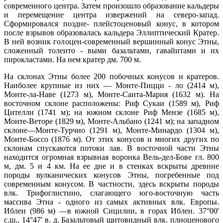
современного центра. Затем произошло образование кальдеры
и перемещение центра извержений на северо-запад.
Сформировался поздне- плейстоценовый конус, в котором
после взрывов образовалась кальдера Эллиптический Кратер.
В ней возник голоцен-современный вершинный конус Этны,
сложенный толеито - выми базальтами, гавайитами и их
пирокластами. На нем кратер дм. 700 м.
На склонах Этны более 200 побочных конусов и кратеров.
Наиболее крупные из них — Монте-Пицци - ло (2414 м),
Монте-ла-Наве (1273 м), Монте-Санта-Мария (1632 м). На
восточном склоне расположены: Риф Сукаи (1589 м), Риф
Цителли (1741 м); на южном склоне Риф Мензе (1685 м),
Монте-Веторе (1829 м), Монте-Альбано (1241 м); на западном
склоне—Монте-Турчио (1291 м), Монте-Минардо (1304 м),
Монте-Боссо (1876 м). От этих конусов и многих других по
склонам спускаются потоки лав. В восточной части Этны
находится огромная взрывная воронка Вель-дел-Бове гл. 800
м, дм. 5 и 4 км. На ее дне и в стенках вскрыты древние
породы вулканических конусов Этны, погребенные под
современным конусом. В частности, здесь вскрыты породы
влк. Трифоглистино, слагающего юго-восточную часть
массива Этна - одного из самых активных влк. Европы.
Иблеи (986 м) —в южной Сицилии, в горах Иблеи. 37°00'
с.ш., 14°47' в. д. Базальтовый щитовидный влк. плиоценового