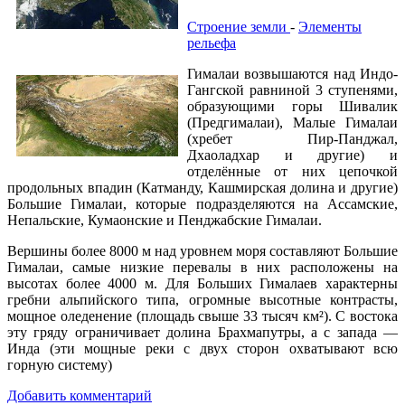
Строение земли
-
Элементы
рельефа
Гималаи возвышаются над Индо-
Гангской равниной 3 ступенями,
образующими горы Шивалик
(Предгималаи), Малые Гималаи
(хребет Пир-Панджал,
Дхаоладхар и другие) и
отделённые от них цепочкой
продольных впадин (Катманду, Кашмирская долина и другие)
Большие Гималаи, которые подразделяются на Ассамские,
Непальские, Кумаонские и Пенджабские Гималаи.
Вершины более 8000 м над уровнем моря составляют Большие
Гималаи, самые низкие перевалы в них расположены на
высотах более 4000 м. Для Больших Гималаев характерны
гребни альпийского типа, огромные высотные контрасты,
мощное оледенение (площадь свыше 33 тысяч км²). С востока
эту гряду ограничивает долина Брахмапутры, а с запада —
Инда (эти мощные реки с двух сторон охватывают всю
горную систему)
Добавить комментарий