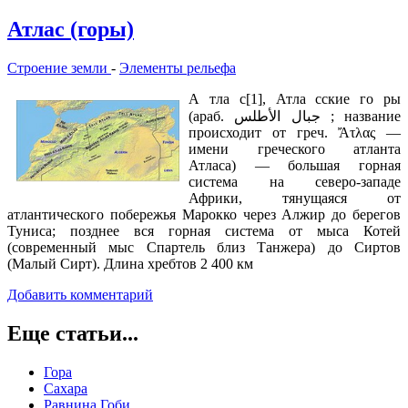
Атлас (горы)
Строение земли
-
Элементы рельефа
А тла с[1], Атла сские го ры
(араб. جبال الأطلس ‎‎; название
происходит от греч. Ἄτλας —
имени греческого атланта
Атласа) — большая горная
система на северо-западе
Африки, тянущаяся от
атлантического побережья Марокко через Алжир до берегов
Туниса; позднее вся горная система от мыса Котей
(современный мыс Спартель близ Танжера) до Сиртов
(Малый Сирт). Длина хребтов 2 400 км
Добавить комментарий
Еще статьи...
Гора
Сахара
Равнина Гоби