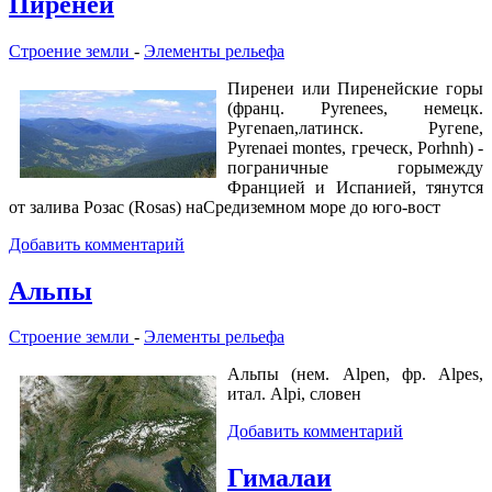
Пиренеи
Строение земли
-
Элементы рельефа
Пиренеи или Пиренейские горы
(франц. Pyrenees, немецк.
Ругеnаеn,латинск. Ругеnе,
Pyrenaei montes, греческ, Porhnh) -
пограничные горымежду
Францией и Испанией, тянутся
от залива Розас (Rosas) наСредиземном море до юго-вост
Добавить комментарий
Альпы
Строение земли
-
Элементы рельефа
Альпы (нем. Alpen, фр. Alpes,
итал. Alpi, словен
Добавить комментарий
Гималаи