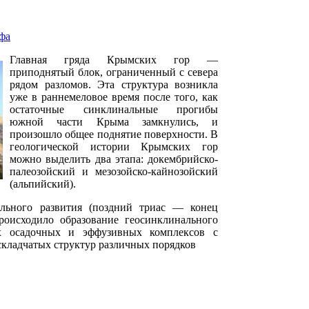
фа
Главная гряда Крымских гор —
приподнятый блок, ограниченный с севера
рядом разломов. Эта структура возникла
уже в раннемеловое время после того, как
остаточные синклинальные прогибы
южной части Крыма замкнулись, и
произошло общее поднятие поверхности. В
геологической истории Крымских гор
можно выделить два этапа: докембрийско-
палеозойский и мезозойско-кайнозойский
(альпийский).
льного развития (поздний триас — конец
оисходило образование геосинклинального
х осадочных и эффузивных комплексов с
кладчатых структур различных порядков