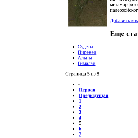
метаморфиз
палеозойског
Добавить ко
Еще стат
Судеты
Пиренеи
Альпы
Гималаи
Страница 5 из 8
«
Первая
Предыдущая
1
2
3
4
5
6
7