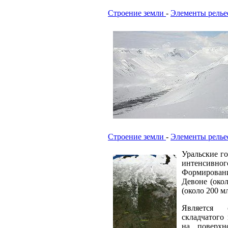
Строение земли
-
Элементы релье
Строение земли
-
Элементы релье
Уральские го
интенсивного
Формировани
Девоне (окол
(около 200 мл
Является 
складчатого
на поверхн