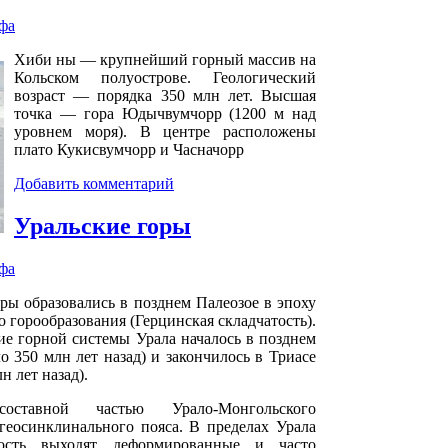
фа
Хиби ны — крупнейший горный массив на
Кольском полуострове. Геологический
возраст — порядка 350 млн лет. Высшая
точка — гора Юдычвумчорр (1200 м над
уровнем моря). В центре расположены
плато Кукисвумчорр и Часначорр
Добавить комментарий
Уральские горы
фа
ры образовались в позднем Палеозое в эпоху
 горообразования (Герцинская складчатость).
е горной системы Урала началось в позднем
о 350 млн лет назад) и закончилось в Триасе
н лет назад).
составной частью Урало-Монгольского
 геосинклинального пояса. В пределах Урала
ость выходят деформированные и часто