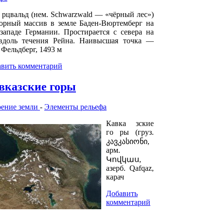
рцвальд (нем. Schwarzwald — «чёрный лес»)
орный массив в земле Баден-Вюртемберг на
западе Германии. Простирается с севера на
вдоль течения Рейна. Наивысшая точка —
 Фельдберг, 1493 м
вить комментарий
вказские горы
оение земли
-
Элементы рельефа
Кавка зские
го ры (груз.
კავკასიონი,
арм.
Կովկաս,
азерб. Qafqaz,
карач
Добавить
комментарий