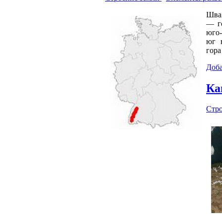
Шва 
— г
юго-
юг 
гора
Доба
Ка
Стр