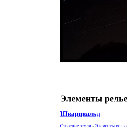
Элементы рель
Шварцвальд
Строение земли
-
Элементы релье