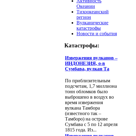
Активность
Океании
Тихоокеанский
регион
Вулканические
катастрофы
Новости и события
Катастрофы:
Извержения вулканов –
ИНДОНЕЗИЯ, о-в
Сумбава, вулкан Та
По приблизительным
подсчетам, 1,7 миллиона
тонн обломков было
выброшено в воздух во
время извержения
вулкана Тамбора
(известного так –
Тамборо) на острове
Сумбава с 5 по 12 апреля
1815 года. Из...
Извержения вулканов –