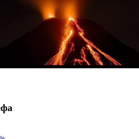
ефа
фа