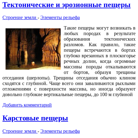
Тектонические и эрозионные пещеры
Строение земли
-
Элементы рельефа
Такие пещеры могут возникать в
любых породах в результате
образования тектонических
разломов. Как правило, такие
пещеры встречаются в бортах
глубоко врезанных в плоскогорье
речных долин, когда огромные
массивы породы откалываются
от бортов, образуя трещины
отседания (шерлопы). Трещины отседания обычно клином
сходятся с глубиной. Чаще всего они заваливаются рыхлыми
отложениями с поверхности массива, но иногда образуют
довольно глубокие вертикальные пещеры, до 100 м глубиной
Добавить комментарий
Карстовые пещеры
Строение земли
-
Элементы рельефа