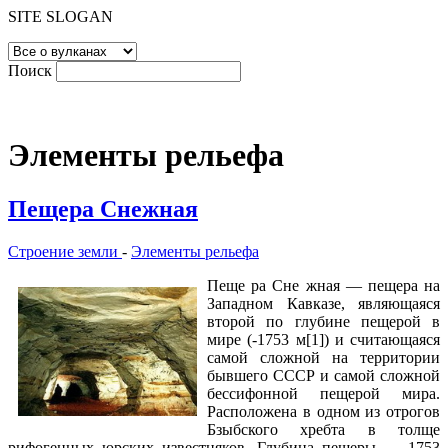
SITE SLOGAN
Поиск
Элементы рельефа
Пещера Снежная
Строение земли
-
Элементы рельефа
Пеще ра Сне жная — пещера на
Западном Кавказе, являющаяся
второй по глубине пещерой в
мире (-1753 м[1]) и считающаяся
самой сложной на территории
бывшего СССР и самой сложной
бессифонной пещерой мира.
Расположена в одном из отрогов
Бзыбского хребта в толще
рифогенных юрских известняков. Глубина пещеры — 1753