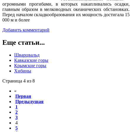
огромными прогибами, в которых накапливались осадки,
главным образом в мелководных океанических обстановках.
Перед началом складкообразования их мощность достигала 15
000 м и более
Добавить комментарий
Еще статьи...
Шварцвальд
Кавказские горы
Крымские горы
Хибины
Страница 4 из 8
«
Первая
Предыдущая
1
2
3
4
5