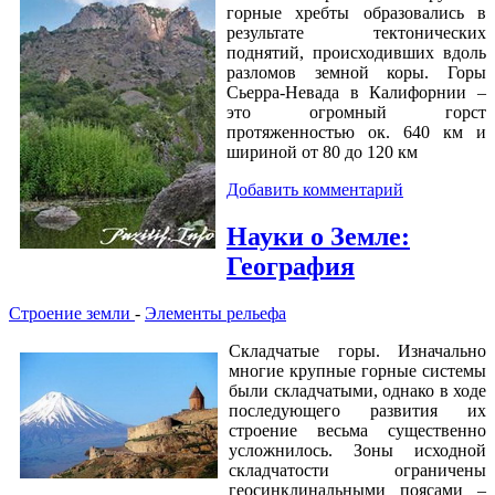
горные хребты образовались в
результате тектонических
поднятий, происходивших вдоль
разломов земной коры. Горы
Сьерра-Невада в Калифорнии –
это огромный горст
протяженностью ок. 640 км и
шириной от 80 до 120 км
Добавить комментарий
Науки о Земле:
География
Строение земли
-
Элементы рельефа
Складчатые горы. Изначально
многие крупные горные системы
были складчатыми, однако в ходе
последующего развития их
строение весьма существенно
усложнилось. Зоны исходной
складчатости ограничены
геосинклинальными поясами –