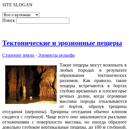
SITE SLOGAN
Поиск
Тектонические и эрозионные пещеры
Строение земли
-
Элементы рельефа
Такие пещеры могут возникать в
любых породах в результате
образования тектонических
разломов. Как правило, такие
пещеры встречаются в бортах
глубоко врезанных в плоскогорье
речных долин, когда огромные
массивы породы откалываются
от бортов, образуя трещины
отседания (шерлопы). Трещины отседания обычно клином
сходятся с глубиной. Чаще всего они заваливаются рыхлыми
отложениями с поверхности массива, но иногда образуют
довольно глубокие вертикальные пещеры, до 100 м глубиной.