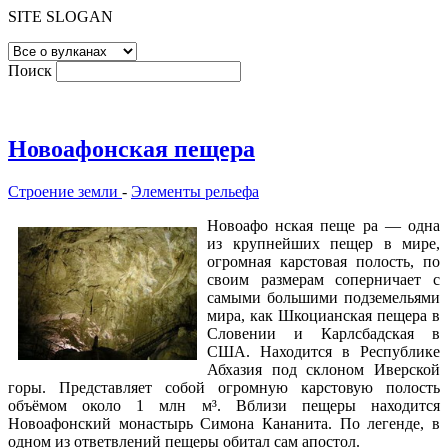
SITE SLOGAN
Поиск
Новоафонская пещера
Строение земли
-
Элементы рельефа
Новоафо нская пеще ра — одна
из крупнейших пещер в мире,
огромная карстовая полость, по
своим размерам соперничает с
самыми большими подземельями
мира, как Шкоцианская пещера в
Словении и Карлсбадская в
США. Находится в Республике
Абхазия под склоном Иверской
горы. Представляет собой огромную карстовую полость
объёмом около 1 млн м³. Вблизи пещеры находится
Новоафонский монастырь Симона Кананита. По легенде, в
одном из ответвлений пещеры обитал сам апостол.