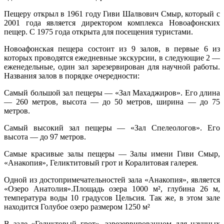
Пещеру открыл в 1961 году Гиви Шалвович Смыр, который с
2001 года является директором комплекса Новоафонских
пещер. С 1975 года открыта для посещения туристами.
Новоафонская пещера состоит из 9 залов, в первые 6 из
которых проводятся ежедневные экскурсии, в следующие 2 —
еженедельные, один зал зарезервирован для научной работы.
Названия залов в порядке очередности:
Самый большой зал пещеры — «Зал Махаджиров». Его длина
— 260 метров, высота — до 50 метров, ширина — до 75
метров.
Самый высокий зал пещеры — «Зал Спелеологов». Его
высота — до 97 метров.
Самые красивые залы пещеры — Залы имени Гиви Смыр,
«Анакопия», Геликтитовый грот и Коралитовая галерея.
Одной из достопримечательностей зала «Анакопия», является
«Озеро Анатолия».Площадь озера 1000 м², глубина 26 м,
температура воды 10 градусов Цельсия. Так же, в этом зале
находится Голубое озеро размером 1250 м²
В зале «Геликтовый грот», зарезервированном для научных