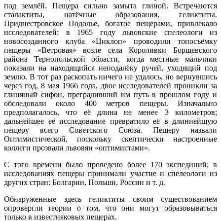
под землёй. Пещера сильно замыта глиной. Встречаются
сталактиты, натёчные образования, геликтиты.
Приднестровское Подолье, богатое пещерами, привлекало
исследователей; в 1965 году львовские спелеологи из
новосозданного клуба «Циклоп» проводили топосъёмку
пещеры «Ветровая» возле села Короливки Борщевского
района Тернопольской области, когда местные мальчики
показали на находящийся неподалёку ручей, уходящий под
землю. В тот раз раскопать ничего не удалось, но вернувшись
через год, 8 мая 1966 года, двое исследователей проникли за
глиняный сифон, преградивший им путь в прошлом году и
обследовали около 400 метров пещеры. Изначально
предполагалось, что её длина не менее 3 километров;
дальнейшее её исследование превратило её в длиннейшую
пещеру всего Советского Союза. Пещеру назвали
Оптимистической, поскольку скептически настроенные
коллеги прозвали львовян «оптимистами».
С того времени было проведено более 170 экспедиций; в
исследованиях пещеры принимали участие и спелеологи из
других стран: Болгарии, Польши, России и т. д.
Обнаруженные здесь геликтиты своим существованием
опровергли теории о том, что они могут образовываться
только в известняковых пещерах.