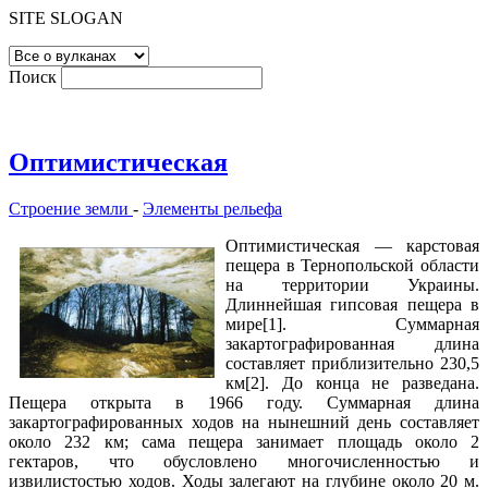
SITE SLOGAN
Поиск
Оптимистическая
Строение земли
-
Элементы рельефа
Оптимистическая — карстовая
пещера в Тернопольской области
на территории Украины.
Длиннейшая гипсовая пещера в
мире[1]. Суммарная
закартографированная длина
составляет приблизительно 230,5
км[2]. До конца не разведана.
Пещера открыта в 1966 году. Суммарная длина
закартографированных ходов на нынешний день составляет
около 232 км; сама пещера занимает площадь около 2
гектаров, что обусловлено многочисленностью и
извилистостью ходов. Ходы залегают на глубине около 20 м.